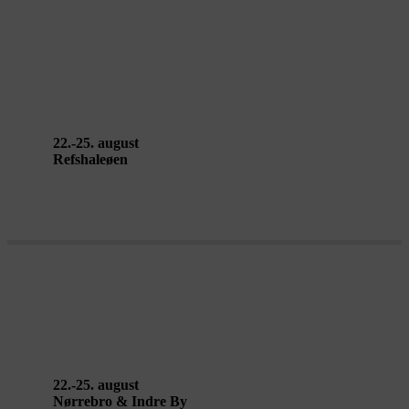
VERDEN I MINE ØJNE af Pernille
Garde Stage Art
22.-25. august
Refshaleøen
GREYLINE af Renae Shadler
22.-25. august
Nørrebro & Indre By