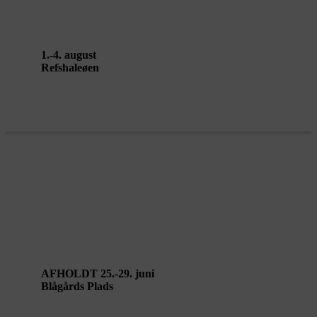
HABITAT af Doris Uhlich
1.-4. august
Refshaleøen
WHILE IN BATTLE I’M FREE,
NEVER FREE TO REST af Cullberg
& Hooman Sharifi
AFHOLDT 25.-29. juni
Blågårds Plads