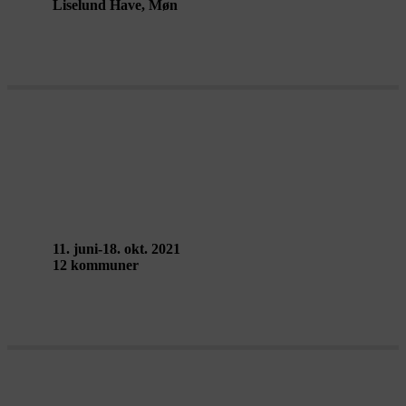
Liselund Have, Møn
Open call – Walking Landscapes
2021
11. juni-18. okt. 2021
12 kommuner