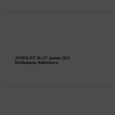
Performing Landscapes
Laboratorium
AFHOLDT 26.-27. januar 2023
Refshaleøen, København
Verdens mange landskaber indtager