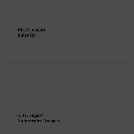
Gunnlaugsdóttir & Claudia
Lomoschitz
14.-18. august
Indre By
FOREST SILENT GATHERING af
Begüm Erciyas
6.-11. august
Naturcenter Amager