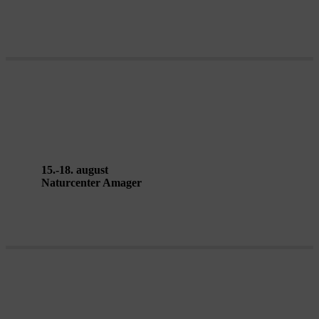
UNDER SKOV af Secret Hotel
15.-18. august
Naturcenter Amager
CUMULUS af Andrea