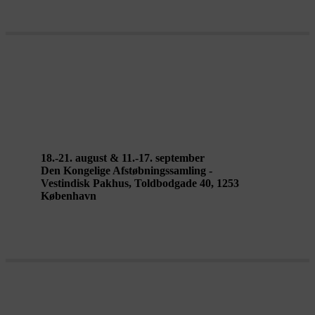
THE WALKING CITY af DOM – /
Leonardo Delogu & Valerio Sirna
18.-21. august & 11.-17. september
Den Kongelige Afstøbningssamling -
Vestindisk Pakhus, Toldbodgade 40, 1253
København