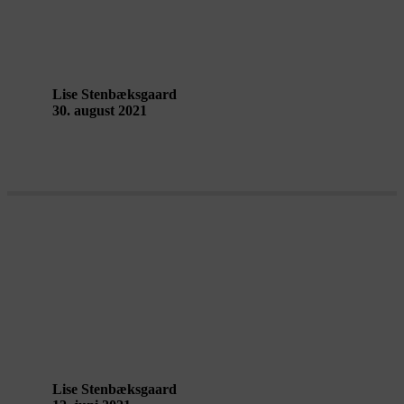
Rådhuspladsen – en reportage fra
Gathering Ground
Lise Stenbæksgaard
30. august 2021
Jordens metamorfoser – reportage og
refleksioner fra HABITAT +
BODYSCAPING
Lise Stenbæksgaard