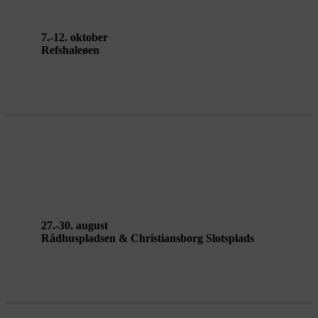
7.-12. oktober
Refshaleøen
YOU MAY REST af hello!earth
27.-30. august
Rådhuspladsen & Christiansborg Slotsplads