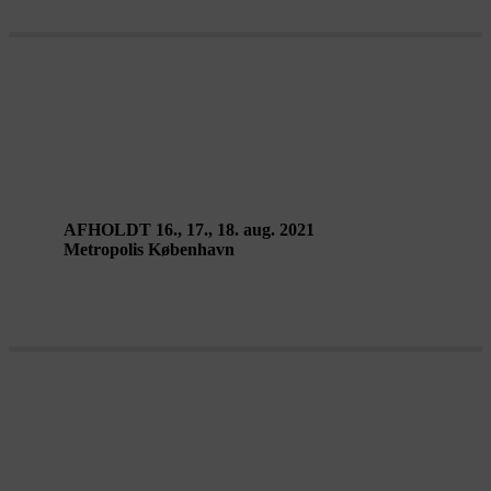
SCREWS af Alexander
Vantournhout
AFHOLDT 16., 17., 18. aug. 2021
Metropolis København
HABITAT + BODYSCAPING af
Nana Francisca Schottländer