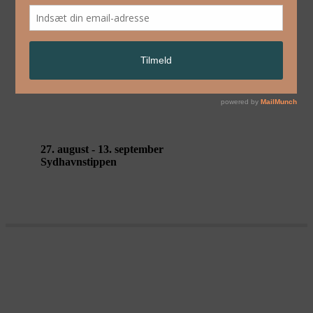
English
SOLASTALGIA af Madeleine Kate
McGowan & Sort/Hvid
27. august - 13. september
Sydhavnstippen
THE FORESTS’ TRIAL af Sara
Gebran