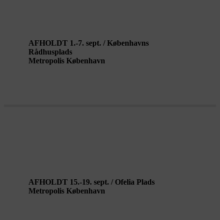
GATHERING GROUND af Salomé
Mooij
AFHOLDT 1.-7. sept. / Københavns
Rådhusplads
Metropolis København
FINISTERRE af Rita Hoofwijk
AFHOLDT 15.-19. sept. / Ofelia Plads
Metropolis København