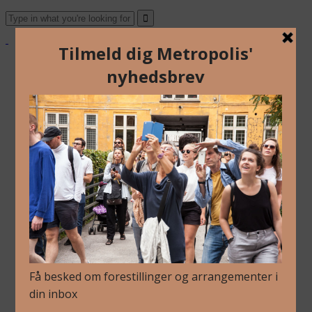
Om Os
Blog
Arkiv
Nyhedsbrev
Kalender
Kontakt
Dansk
English
Om Os
Blog
Arkiv
Nyhedsbrev
Kalender
Kontakt
Dansk