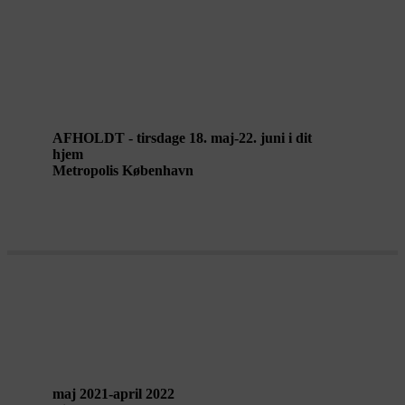
TUESDAY NIGHT SLEEPING
CLUB af hello!earth
AFHOLDT - tirsdage 18. maj-22. juni i dit
hjem
Metropolis København
Om Liselund Laboratorium Møn
maj 2021-april 2022