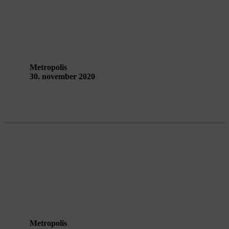
Performative Landscapes – interviews
with the artists
Metropolis
30. november 2020
Mapping the City – interviews with
the artists
Metropolis