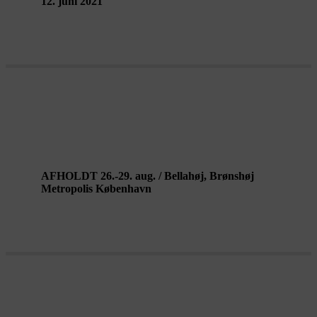
12. juni 2021
HANG OUT af seks cirkuskunstnere
AFHOLDT 26.-29. aug. / Bellahøj, Brønshøj
Metropolis København