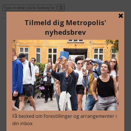
Om Os
Blog
Arkiv
Nyhedsbrev
Kalender
Kontakt
Dansk
English
Om Os
Blog
Arkiv
Nyhedsbrev
Kalender
Kontakt
Dansk