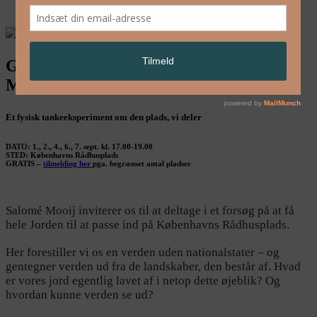
English
GATHERING GROUND af Salomé
Mooij
Et fysisk tankeeksperiment om den plads, vi deler
DATO: 1., 2., 4., 6., 7. sept. kl. 17.00-19.00
STED: Københavns Rådhusplads
GRATIS –
tilmelding her
pga. begrænset antal pladser
Salomé Mooij inviterer os til at deltage i et forsøg på at få
hele Jorden til at passe ind på Københavns Rådhusplads.
Her forestiller vi os en verden uden nationalstater – og
gentegner verden ud fra de landskaber, den består af. Hvad
er vores jord egentlig lavet af i netop dette øjeblik? Og
hvordan kunne verden se ud?