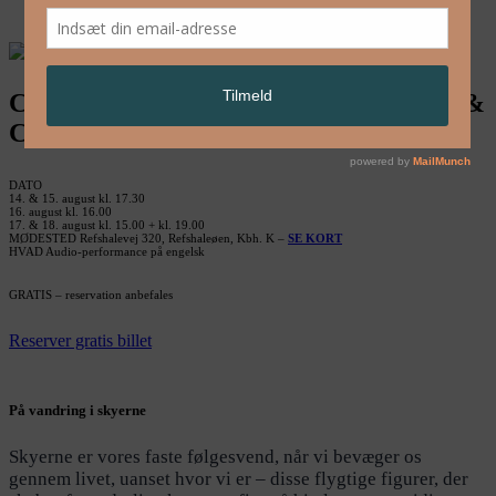
English
CUMULUS af Andrea Gunnlaugsdóttir &
Claudia Lomoschitz
DATO
14. & 15. august kl. 17.30
16. august kl. 16.00
17. & 18. august kl. 15.00 + kl. 19.00
MØDESTED Refshalevej 320, Refshaleøen, Kbh. K –
SE KORT
HVAD Audio-performance på engelsk
GRATIS – reservation anbefales
Reserver gratis billet
På vandring i skyerne
Skyerne er vores faste følgesvend, når vi bevæger os
gennem livet, uanset hvor vi er – disse flygtige figurer, der