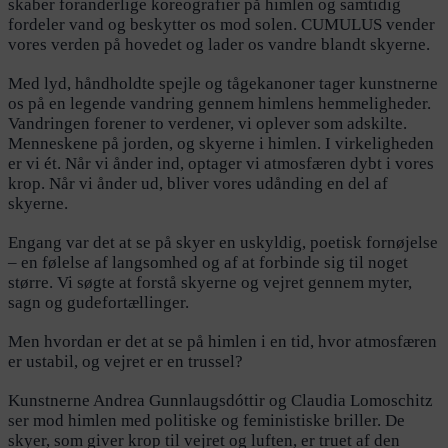
skaber foranderlige koreografier på himlen og samtidig
fordeler vand og beskytter os mod solen. CUMULUS vender
vores verden på hovedet og lader os vandre blandt skyerne.
Med lyd, håndholdte spejle og tågekanoner tager kunstnerne
os på en legende vandring gennem himlens hemmeligheder.
Vandringen forener to verdener, vi oplever som adskilte.
Menneskene på jorden, og skyerne i himlen. I virkeligheden
er vi ét. Når vi ånder ind, optager vi atmosfæren dybt i vores
krop. Når vi ånder ud, bliver vores udånding en del af
skyerne.
Engang var det at se på skyer en uskyldig, poetisk fornøjelse
– en følelse af langsomhed og af at forbinde sig til noget
større. Vi søgte at forstå skyerne og vejret gennem myter,
sagn og gudefortællinger.
Men hvordan er det at se på himlen i en tid, hvor atmosfæren
er ustabil, og vejret er en trussel?
Kunstnerne Andrea Gunnlaugsdóttir og Claudia Lomoschitz
ser mod himlen med politiske og feministiske briller. De
skyer, som giver krop til vejret og luften, er truet af den