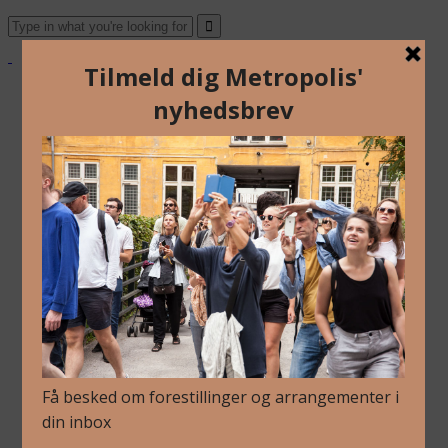
Om Os
Blog
Arkiv
Nyhedsbrev
Kalender
Kontakt
Dansk
English
Om Os
Blog
Arkiv
Nyhedsbrev
Kalender
Kontakt
Dansk