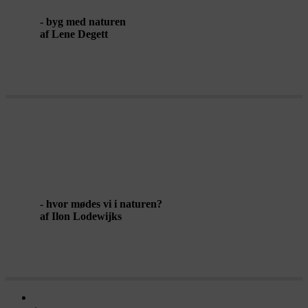
- byg med naturen
af Lene Degett
MØDESTEDER I DET FRI
- hvor mødes vi i naturen?
af Ilon Lodewijks