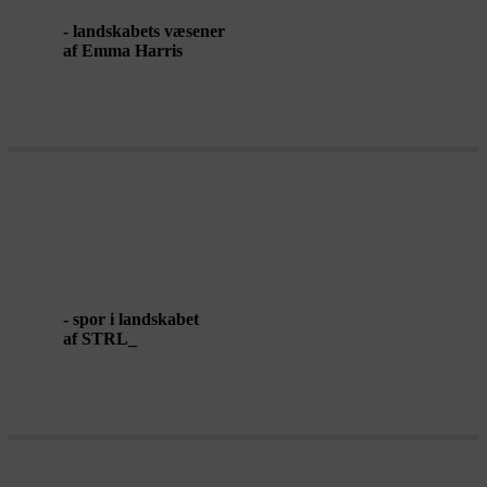
- landskabets væsener
af Emma Harris
FIELDWALK
- spor i landskabet
af STRL_