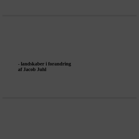
SIG FARVEL TIL DIT LANDSKAB
- landskaber i forandring
af Jacob Juhl
WALKING TALKING MINERALS