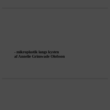
DRIFTING MATTER /
RELEARNING PLASTIC
- mikroplastik langs kysten
af Annelie Grimwade Olofsson
ET ANDET VÆSENS VERDEN