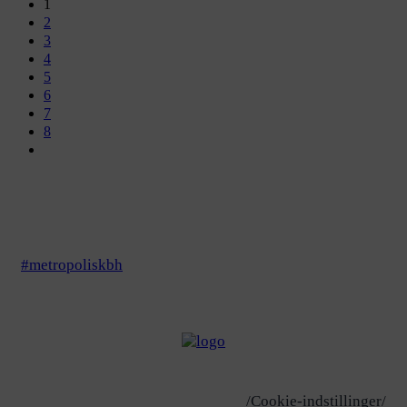
1
2
3
4
5
6
7
8
#metropoliskbh
/Cookie-indstillinger/