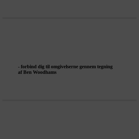
WALKING, LOOKING, DRAWING
- forbind dig til omgivelserne gennem tegning
af Ben Woodhams
DET LILLE HUS PÅ KYSTEN