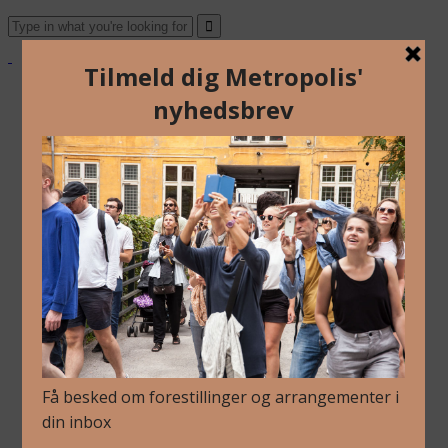
Om Os
Blog
Arkiv
Nyhedsbrev
Kalender
Kontakt
Dansk
Om Os
Blog
Arkiv
Nyhedsbrev
Kalender
Kontakt
Dansk