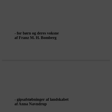
LAV DIN EGEN FORTÆLLING I
LANDSKABET
- for børn og deres voksne
af Franz M. H. Bomberg
FREMKALDELSE
- gipsafstøbninger af landskabet
af Anna Navndrup