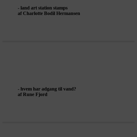
- land art station stamps
af Charlotte Bodil Hermansen
WALKING FOR WATER
- hvem har adgang til vand?
af Rune Fjord