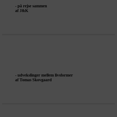
- på rejse sammen
af J&K
LIVSTEGN FRA ET LIVSRUM
- udvekslinger mellem livsformer
af Tomas Skovgaard