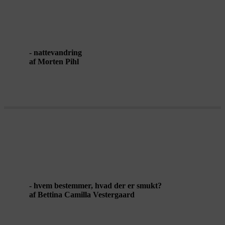
FULDMÅNE
- nattevandring
af Morten Pihl
VINKLINGER PÅ DET SMUKKE
- hvem bestemmer, hvad der er smukt?
af Bettina Camilla Vestergaard