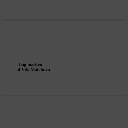
SOIL, PLANTS & I
- bag masken
af Vita Malahova
ASFALTBADNING