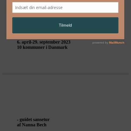
Om Performing Landscapes
6. april-29. september 2023
10 kommuner i Danmark
VANDRING I MØRKE
- guidet sansetur
af Nanna Bech