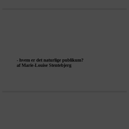
PERFORMANCE FOR WHOEVER
IS THERE
- hvem er det naturlige publikum?
af Marie-Louise Stentebjerg
HERFRA MIN VERDEN GÅR