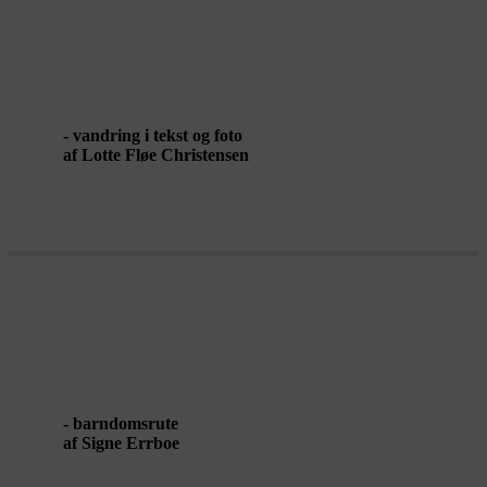
TIDSVANDRING
- vandring i tekst og foto
af Lotte Fløe Christensen
TIMESCALES
- barndomsrute
af Signe Errboe