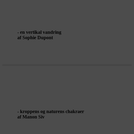
UNTITLED IN THIRTEEN PARTS
- en vertikal vandring
af Sophie Dupont
GENNEMSTRØMNING
- kroppens og naturens chakraer
af Manon Siv