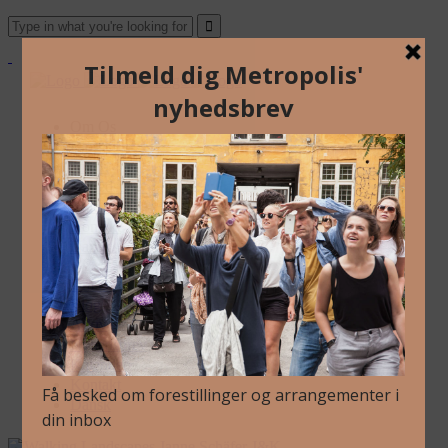
Om Os
Blog
Arkiv
Nyhedsbrev
Kalender
Kontakt
Dansk
Om Os
Blog
Arkiv
Nyhedsbrev
Kalender
Kontakt
Dansk