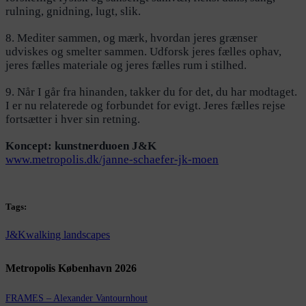
rulning, gnidning, lugt, slik.
8. Mediter sammen, og mærk, hvordan jeres grænser
udviskes og smelter sammen. Udforsk jeres fælles ophav,
jeres fælles materiale og jeres fælles rum i stilhed.
9. Når I går fra hinanden, takker du for det, du har modtaget.
I er nu relaterede og forbundet for evigt. Jeres fælles rejse
fortsætter i hver sin retning.
Koncept: kunstnerduoen J&K
www.metropolis.dk/janne-schaefer-jk-moen
Tags:
J&K
walking landscapes
Metropolis København 2026
FRAMES – Alexander Vantournhout