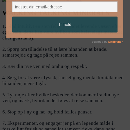
WALKING TALKING MINERALS
1. Find intuitivt en sten (eller et andet levende væsen efter
eget valg, dette kan være hvilken som helst slags materiale
eller genstand).
2. Spørg om tilladelse til at lære hinanden at kende,
samarbejde og tage på rejse sammen.
3. Bær din nye ven med omhu og respekt.
4. Sørg for at være i fysisk, sanselig og mental kontakt med
hinanden, mens I går.
5. Lyt nøje efter hvilke beskeder, der kommer fra din nye
ven, og mærk, hvordan det føles at rejse sammen.
6. Stop op i ny og næ, og hold fælles pauser.
7. Eksperimenter, og engager jer på en legende måde i
forskelligt fysisk og sanseligt samvær, f.eks. dans, sang,