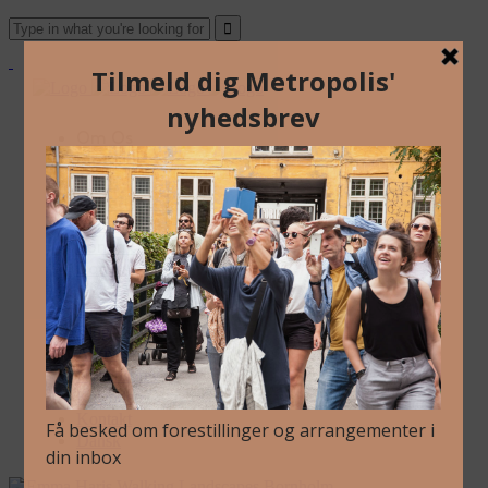
Om Os
Blog
Arkiv
Nyhedsbrev
Kalender
Kontakt
Dansk
Om Os
Blog
Arkiv
Nyhedsbrev
Kalender
Kontakt
Dansk