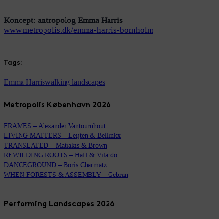
Koncept: antropolog Emma Harris
www.metropolis.dk/emma-harris-bornholm
Tags:
Emma Harris
walking landscapes
Metropolis København 2026
FRAMES – Alexander Vantournhout
LIVING MATTERS – Leijten & Bellinkx
TRANSLATED – Matiakis & Brown
REWILDING ROOTS – Haff & Vilardo
DANCEGROUND – Boris Charmatz
WHEN FORESTS & ASSEMBLY – Gebran
Performing Landscapes 2026