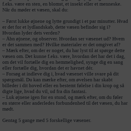
f.eks. være en sten, en blomst, et insekt eller et menneske.
Når du møder et væsen, skal du:
– Først lukke øjnene og lytte grundigt i et par minutter. Hvad
er det for et lydlandskab, dette væsen befinder sig i?
Hvordan lyder dets verden?
– Åbn øjnene, og observer. Hvordan ser væsenet ud? Hvem
er det sammen med? Hvilke materialer er det omgivet af?
– Mærk efter, om der er noget, du har lyst til at spørge dette
væsen om. Det kunne f.eks. være, hvordan det har det i dag,
om det vil fortælle dig en hemmelighed, synge dig en sang
eller fortælle dig, hvordan det er havnet dér.
– Forsøg at indleve dig i, hvad væsenet ville svare på dit
spørgsmål. Du kan mærke efter, om øvelsen har skabt
billeder i dit hoved eller en bestemt følelse i din krop og så
digte lige, hvad du vil, ud fra din fantasi.
– Luk øjnene igen for en stund, og mærk efter, om du føler
en større eller anderledes forbundenhed til det væsen, du har
mødt.
Gentag 5 gange med 5 forskellige væsener.