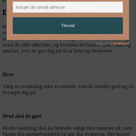
ET ANDET VÆSENS VERDEN
Hvilke historier ville landskabets væsener fortælle os, hvis
vi var opmærksomme, tålmodige og modige nok til at
indleve os i deres verden? Forsøg, om du kan forestille dig,
hvad de ville udtrykke, og hvordan det kunne lyde, føles og
mærkes, hvis du gav dig tid til at lytte og observere.
Hvor
Vælg en strækning eller et område, som du kender godt og tit
bevæger dig på.
Hvad skal du gøre
På din vandring skal du løbende vælge fem væsener ud, som
fanger din opmærksomhed og gør dig nysgerrig. Det kunne