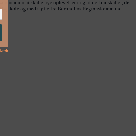
sammen om at skabe nye oplevelser i og af de landskaber, der
 Højskole og med støtte fra Bornholms Regionskommune.