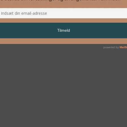
– et kulturprojekt i 12 kommuner, der bringer kunst og natur 
e lokale partnere – BIRCA, Bornholms Kunstmuseum, Bornholms