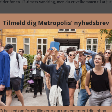
ælder for en 12-timers vandring, men du er velkommen til at just
 12 timer – hvor du sætter dig ned og tegner eller maler det, du k
b, du befinder dig i, men at betragte det på en ny måde ved at 
kunstneres forslag til en anderledes oplevelse i landskabet.