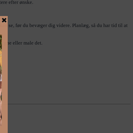
ere efter ønske.
an se, før du bevæger dig videre. Planlæg, så du har tid til at
tegne eller male det.