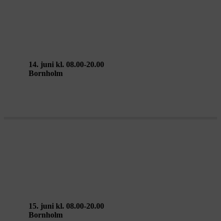
14. juni: Ben Woodhams / Walking
Landscapes Bornholm
14. juni kl. 08.00-20.00
Bornholm
15. juni: Anna Navndrup / Walking
Landscapes Bornholm
15. juni kl. 08.00-20.00
Bornholm