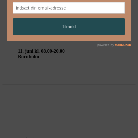
11. juni: Emma Harris / Walking
Landscapes Bornholm
11. juni kl. 08.00-20.00
Bornholm
12. juni: Lene Degett / Walking
Landscapes Bornholm