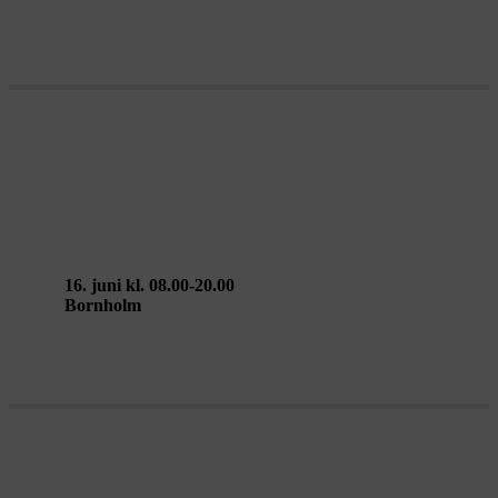
16. juni: Nina Lund Westerdahl /
Walking Landscapes Bornholm
16. juni kl. 08.00-20.00
Bornholm