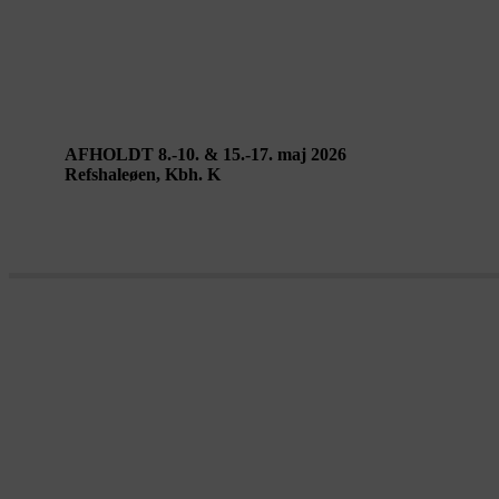
Performing Landscapes København 2026
AFHOLDT 8.-10. & 15.-17. maj 2026
Refshaleøen, Kbh. K
NANA-FRANCISCA SCHOTTLÄNDER – This is 