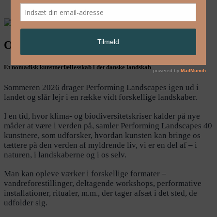
English
Om Performing Landscapes 2026
Et nomadisk kunstnerfællesskab i det danske landskab
Sommeren 2026 drager Performing Landscapes igen ud i
landet og slår lejr i en række vidt forskellige landskaber.
I en tid, hvor klima- og biodiversitetskriser kalder på nye
måder at være i verden på, samler Performing Landscapes 40
kunstnere, som udforsker, hvordan kunsten kan bringe os
tættere på den verden af myldrende liv, vi er en del af – i
naturen, i landskaberne og i os selv.
Man kan opleve værker i forskellige formater –
vandreforestillinger, deltagende workshops, performative
installationer, ritualer, m.m., der tager afsæt i det sted, de
udfolder sig.