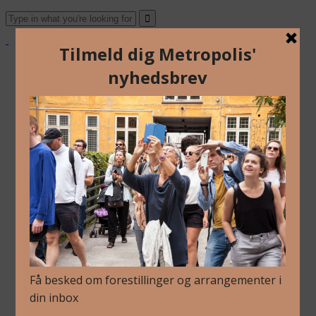
Om Os
Blog
Arkiv
Nyhedsbrev
Kalender
Kontakt
Dansk
English
Om Os
Blog
Arkiv
Nyhedsbrev
Kalender
Kontakt
Dansk