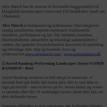
Alex Mørch har de seneste år forvandlet baggrundslyd til
klangfulde soundscapes i mere end 150 landskaber rundt om
i Danmark.
Alex Mørch
er komponist og lydkunstner. Han integrerer
rumlig installation, støjende maskineri, traditionelle
musikere, performance og lys. Tid, intimitet, kontekst,
eksistentialisme, absurditet og teknologi sammenfiltres i
værker, der spænder fra performative koncerter til udstilling
og offentlige rum. Støj og harmoni, kaos og
synkronicitet.
www.alexmorch.com
/
www.sonumdanica.dk
ASTRID
RANDRUP – Rust
Astrid Randrup inviterer os helt tæt på et materiale, vi
normalt bare går forbi: det rustne jern. Her er rust ikke et
tegn på forfald – men et bevis på liv. Jernet ånder, og rusten
er sporene efter det. Vi undersøger jernet, hører dets lyd, ser
dets skiftende farver.
Sammen udforsker vi rust som noget, der forbinder industri,