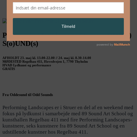
English
Performing Landscapes Struer – ODD(e)
S(o)UND(s)
AFHOLDT 23. maj kl. 13.00-22.00 // 24. maj kl. 8.30-14.00
MØDESTED Regelbau 411, Hovedvejen 1, 7790 Thyholm
HVAD Lydkunst og performance
GRATIS
Fra Oddesund til Odd Sounds
Performing Landscapes er i Struer en del af en weekend med
fokus på lydkunst i samarbejde med 89 Sound Art School og
kunsthallen Regelbau 411 med fire Performing Landscapes-
kunstnere, seks kunstnere fra 89 Sound Art School og en
udstillende kunstner hos Regelbau 411.