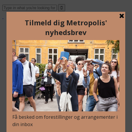
Om Os
Blog
Arkiv
Nyhedsbrev
Kalender
Kontakt
Dansk
English
Om Os
Blog
Arkiv
Nyhedsbrev
Kalender
Kontakt
Dansk