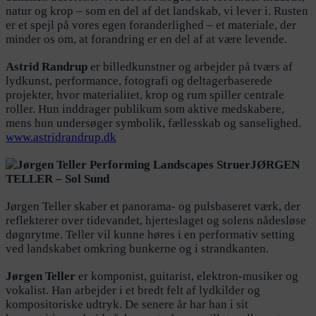
natur og krop – som en del af det landskab, vi lever i. Rusten
er et spejl på vores egen foranderlighed – et materiale, der
minder os om, at forandring er en del af at være levende.
Astrid Randrup
er billedkunstner og arbejder på tværs af
lydkunst, performance, fotografi og deltagerbaserede
projekter, hvor materialitet, krop og rum spiller centrale
roller. Hun inddrager publikum som aktive medskabere,
mens hun undersøger symbolik, fællesskab og sanselighed.
www.astridrandrup.dk
JØRGEN
TELLER – Sol Sund
Jørgen Teller skaber et panorama- og pulsbaseret værk, der
reflekterer over tidevandet, hjerteslaget og solens nådesløse
døgnrytme. Teller vil kunne høres i en performativ setting
ved landskabet omkring bunkerne og i strandkanten.
Jørgen Teller
er komponist, guitarist, elektron-musiker og
vokalist. Han arbejder i et bredt felt af lydkilder og
kompositoriske udtryk. De senere år har han i sit