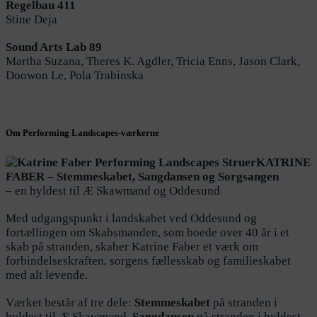
Regelbau 411
Stine Deja
Sound Arts Lab 89
Martha Suzana, Theres K. Agdler, Tricia Enns, Jason Clark,
Doowon Le, Pola Trabinska
Om Performing Landscapes-værkerne
KATRINE
FABER – Stemmeskabet, Sangdansen og Sorgsangen
– en hyldest til Æ Skawmand og Oddesund
Med udgangspunkt i landskabet ved Oddesund og
fortællingen om Skabsmanden, som boede over 40 år i et
skab på stranden, skaber Katrine Faber et værk om
forbindelseskraften, sorgens fællesskab og familieskabet
med alt levende.
Værket består af tre dele:
Stemmeskabet
på stranden i
hyldest til Æ Skawmand,
Sangdansen
på stranden i hyldest