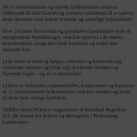
De 11 internationale og danske lydkunstnere remixer
Oddesund til
Odd Sounds
og inviterer publikum til at opleve
dette ikoniske sted som et levende og sanseligt lydlandskab.
Over 24 timer forvandles og genskabes landskabets lyde til
mangeartede fortolkninger, som kan opleves i de mørke
betonbunkere, langs den blide kystlinje og under den
støjende bro.
Lyde båret af vind og bølger, rullesten og hvinende tog,
elektriske motorer og blide sejl, krybende insekter og
flyvende fugle – og af os mennesker.
Lydene er indsamlet, sammenstillet, komponeret og kurateret
af 11 internationale lydkunstnere, som har vandret og lyttet
til dette helt særlige landskab.
ODD(e) S(o)UND(s) er organiseret af Kunsthal Regelbau
411, 89 Sound Art School og Metropolis / Performing
Landscapes.