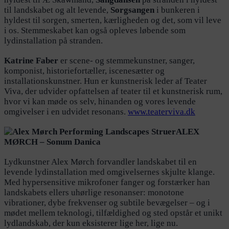
til landskabet og alt levende,
Sorgsangen
i bunkeren i
hyldest til sorgen, smerten, kærligheden og det, som vil leve
i os. Stemmeskabet kan også opleves løbende som
lydinstallation på stranden.
Katrine Faber
er scene- og stemmekunstner, sanger,
komponist, historiefortæller, iscenesætter og
installationskunstner. Hun er kunstnerisk leder af Teater
Viva, der udvider opfattelsen af teater til et kunstnerisk rum,
hvor vi kan møde os selv, hinanden og vores levende
omgivelser i en udvidet resonans.
www.teaterviva.dk
ALEX
MØRCH – Sonum Danica
Lydkunstner Alex Mørch forvandler landskabet til en
levende lydinstallation med omgivelsernes skjulte klange.
Med hypersensitive mikrofoner fanger og forstærker han
landskabets ellers uhørlige resonanser: monotone
vibrationer, dybe frekvenser og subtile bevægelser – og i
mødet mellem teknologi, tilfældighed og sted opstår et unikt
lydlandskab, der kun eksisterer lige her, lige nu.