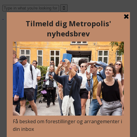
Om Os
Blog
Arkiv
Nyhedsbrev
Kalender
Kontakt
Dansk
Om Os
Blog
Arkiv
Nyhedsbrev
Kalender
Kontakt
Dansk