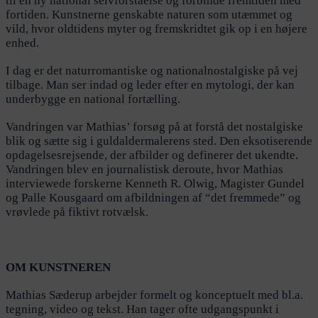
til en ny national selvforståelse og forbinde fremtiden med
fortiden. Kunstnerne genskabte naturen som utæmmet og
vild, hvor oldtidens myter og fremskridtet gik op i en højere
enhed.
I dag er det naturromantiske og nationalnostalgiske på vej
tilbage. Man ser indad og leder efter en mytologi, der kan
underbygge en national fortælling.
Vandringen var Mathias’ forsøg på at forstå det nostalgiske
blik og sætte sig i guldaldermalerens sted. Den eksotiserende
opdagelsesrejsende, der afbilder og definerer det ukendte.
Vandringen blev en journalistisk deroute, hvor Mathias
interviewede forskerne Kenneth R. Olwig, Magister Gundel
og Palle Kousgaard om afbildningen af “det fremmede” og
vrøvlede på fiktivt rotvælsk.
OM KUNSTNEREN
Mathias Sæderup arbejder formelt og konceptuelt med bl.a.
tegning, video og tekst. Han tager ofte udgangspunkt i