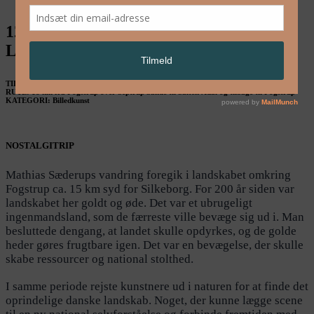
12. juli: Mathias Sæderup / Walking
Landscapes Silkeborg
TID: 12. juli kl. 11.00-23.00
RUTE: 18 km fra Fogstrup over Septrup Sande til Salten Ådal og tilbage til Fogstrup
KATEGORI: Billedkunst
NOSTALGITRIP
Mathias Sæderups vandring foregik i landskabet omkring
Fogstrup ca. 15 km syd for Silkeborg. For 200 år siden var
landskabet her goldt og øde. Det var et ubrugeligt
ingenmandsland, som de færreste ville bevæge sig ud i. Man
besluttede dengang, at landet skulle opdyrkes, og de golde
heder gøres frugtbare igen. Det var en bevægelse, der skulle
skabe ressourcer og national stolthed.
I samme periode rejste kunstnere ud i naturen for at finde det
oprindelige danske landskab. Noget, der kunne lægge scene