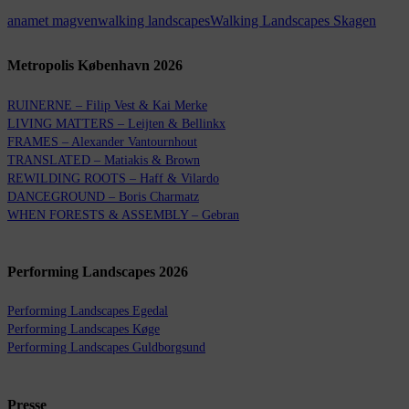
anamet magven
walking landscapes
Walking Landscapes Skagen
Metropolis København 2026
RUINERNE – Filip Vest & Kai Merke
LIVING MATTERS – Leijten & Bellinkx
FRAMES – Alexander Vantournhout
TRANSLATED – Matiakis & Brown
REWILDING ROOTS – Haff & Vilardo
DANCEGROUND – Boris Charmatz
WHEN FORESTS & ASSEMBLY – Gebran
Performing Landscapes 2026
Performing Landscapes Egedal
Performing Landscapes Køge
Performing Landscapes Guldborgsund
Presse