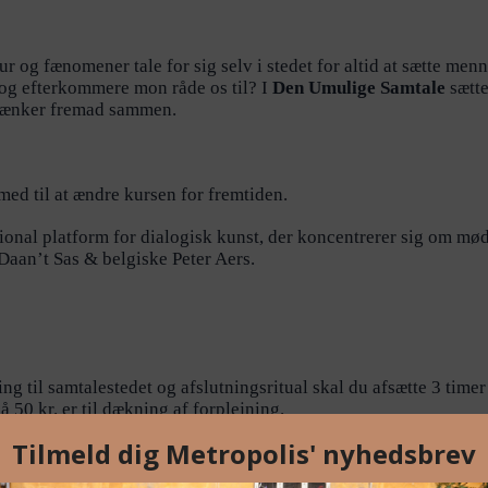
ur og fænomener tale for sig selv i stedet for altid at sætte men
 og efterkommere mon råde os til? I
Den Umulige Samtale
sætte
g tænker fremad sammen.
med til at ændre kursen for fremtiden.
ational platform for dialogisk kunst, der koncentrerer sig om m
Daan’t Sas & belgiske Peter Aers.
 til samtalestedet og afslutningsritual skal du afsætte 3 timer i 
å 50 kr. er til dækning af forplejning.
atet aktiv deltagelse fra din side, så du skal have lyst til og 