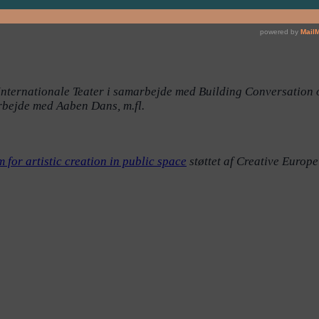
Internationale Teater i samarbejde med Building Conversation 
rbejde med Aaben Dans, m.fl.
 for artistic creation in public space
støttet af Creative Europe