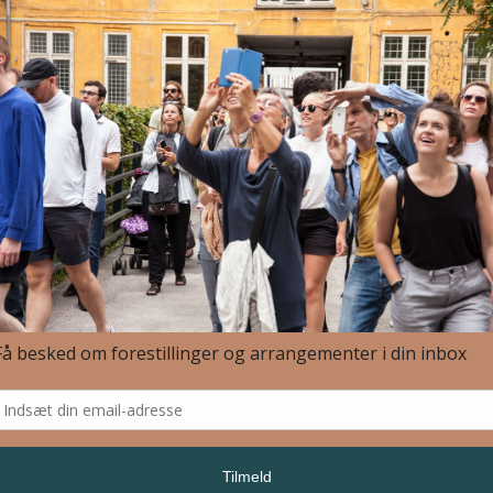
res i tilfælde af regn.
losof Oleg Kofoed og iscenesætter Vera Maeder, som guider samt
en