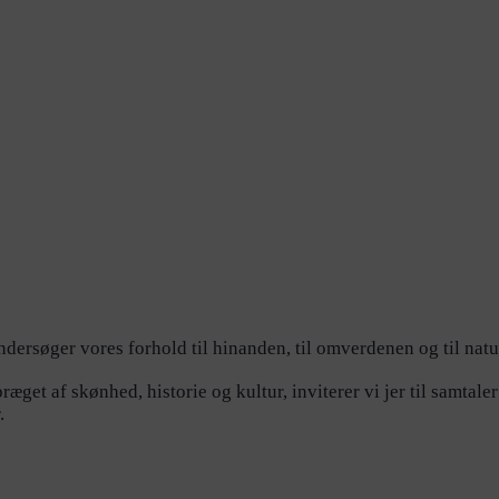
dersøger vores forhold til hinanden, til omverdenen og til nat
æget af skønhed, historie og kultur, inviterer vi jer til samtale
.