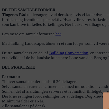
DE TRE SAMTALEFORMER
Tingenes Råd
undersøger, hvad der sker, hvis vi lader dyr, nat
fortidens og fremtidens perspektiv. Hvad ville vores forfædre
som kan blive til fælles fortællinger. Her husker vi tilbage o
Læs mere om samtaleformerne
her
.
Med Talking Landscapes åbner vi et rum for jer, som vil være 
De tre samtaler er en del af
Building Conversation
, en intern
er udviklet af de hollandske kunstnere Lotte van den Berg og 
DET PRAKTISKE
Formatet:
Til hver samtale er der plads til 20 deltagere.
Selve samtalen varer ca. 2 timer, men med introduktion, vandring
Som en del af afslutningen serveres et let måltid. Billetgebyr p
Der kræves ingen forudsætninger for at deltage. Dog kræver form
Minimumsalder er 16 år.
Alle samtaler er på dansk.