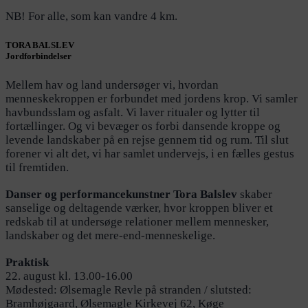
NB! For alle, som kan vandre 4 km.
TORA BALSLEV
Jordforbindelser
Mellem hav og land undersøger vi, hvordan
menneskekroppen er forbundet med jordens krop. Vi samler
havbundsslam og asfalt. Vi laver ritualer og lytter til
fortællinger. Og vi bevæger os forbi dansende kroppe og
levende landskaber på en rejse gennem tid og rum. Til slut
forener vi alt det, vi har samlet undervejs, i en fælles gestus
til fremtiden.
Danser og performancekunstner Tora Balslev
skaber
sanselige og deltagende værker, hvor kroppen bliver et
redskab til at undersøge relationer mellem mennesker,
landskaber og det mere-end-menneskelige.
Praktisk
22. august kl. 13.00-16.00
Mødested: Ølsemagle Revle på stranden / slutsted:
Bramhøjgaard, Ølsemagle Kirkevej 62, Køge