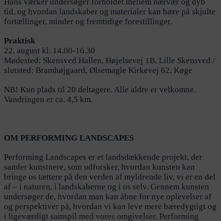
Hans værker undersøger forholdet mellem nærvær og dyb
tid, og hvordan landskaber og materialer kan bære på skjulte
fortællinger, minder og fremtidige forestillinger.
Praktisk
22. august kl. 14.00-16.30
Mødested: Skensved Hallen, Højelsevej 1B, Lille Skensved /
slutsted: Bramhøjgaard, Ølsemagle Kirkevej 62, Køge
NB! Kun plads til 20 deltagere. Alle aldre er velkomne.
Vandringen er ca. 4,5 km.
OM PERFORMING LANDSCAPES
Performing Landscapes er et landsdækkende projekt, der
samler kunstnere, som udforsker, hvordan kunsten kan
bringe os tættere på den verden af myldrende liv, vi er en del
af – i naturen, i landskaberne og i os selv. Gennem kunsten
undersøger de, hvordan man kan åbne for nye oplevelser af
og perspektiver på, hvordan vi kan leve mere bæredygtigt og
i ligeværdigt samspil med vores omgivelser. Performing