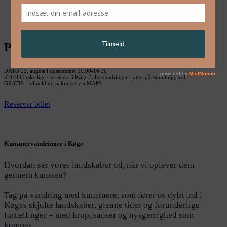
English
Performing Landscapes Køge
DATO 22. august i tidsrummet 10.00-16.30
STED Forskellige startsteder i Køge / alle vandringer slutter på Bramhøjgaard
GRATIS – tilmelding påkrævet via MAPS
Reserver billet
Kunstnervandringer i Køge
Hvordan ser vores landskaber ud, når vi oplever dem
gennem kunsten?
Tag på vandring med kunstnere, som fører os dybt ind i
Køges skjulte landskaber, glemte tider og forunderlige
fortællinger – med krop, sanser og nysgerrighed som
kompas.