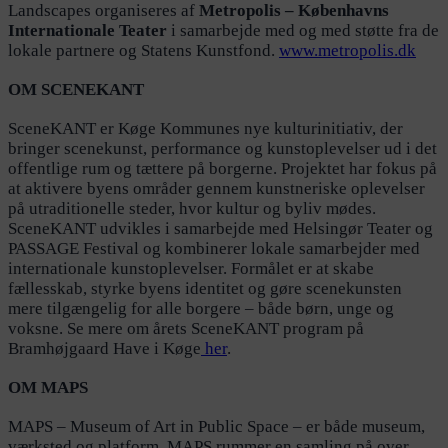
Landscapes organiseres af
Metropolis – Københavns
Internationale Teater
i samarbejde med og med støtte fra de
lokale partnere og Statens Kunstfond.
www.metropolis.dk
OM SCENEKANT
SceneKANT er Køge Kommunes nye kulturinitiativ, der
bringer scenekunst, performance og kunstoplevelser ud i det
offentlige rum og tættere på borgerne. Projektet har fokus på
at aktivere byens områder gennem kunstneriske oplevelser
på utraditionelle steder, hvor kultur og byliv mødes.
SceneKANT udvikles i samarbejde med Helsingør Teater og
PASSAGE Festival og kombinerer lokale samarbejder med
internationale kunstoplevelser. Formålet er at skabe
fællesskab, styrke byens identitet og gøre scenekunsten
mere tilgængelig for alle borgere – både børn, unge og
voksne. Se mere om årets SceneKANT program på
Bramhøjgaard Have i Køge
her
.
OM MAPS
MAPS – Museum of Art in Public Space – er både museum,
værksted og platform. MAPS rummer en samling på over