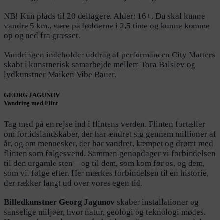
NB! Kun plads til 20 deltagere. Alder: 16+. Du skal kunne
vandre 5 km., være på fødderne i 2,5 time og kunne komme
op og ned fra græsset.
Vandringen indeholder uddrag af performancen City Matters
skabt i kunstnerisk samarbejde mellem Tora Balslev og
lydkunstner Maiken Vibe Bauer.
GEORG JAGUNOV
Vandring med Flint
Tag med på en rejse ind i flintens verden. Flinten fortæller
om fortidslandskaber, der har ændret sig gennem millioner af
år, og om mennesker, der har vandret, kæmpet og drømt med
flinten som følgesvend. Sammen genopdager vi forbindelsen
til den urgamle sten – og til dem, som kom før os, og dem,
som vil følge efter. Her mærkes forbindelsen til en historie,
der rækker langt ud over vores egen tid.
Billedkunstner Georg Jagunov
skaber installationer og
sanselige miljøer, hvor natur, geologi og teknologi mødes.