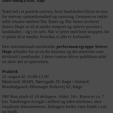
Sisters Sensing (Local) – Køge
Træd ind i et poetisk univers, hvor landskabet bliver et rum
for nærvær, opmærksomhed og sansning. Gennem en række
stille ritualer mellem The Timer og The Sister inviterer
Sisters Hope os til at sænke tempoet og opleve poesien i
landskabet – og i os selv. Når vi lytter med hele kroppen, får
vi plads til at mærke, hvordan vi alle er forbundet.
Den internationalt anerkendte
performancegruppe Sisters
Hope
arbejder for at styrke kunsten og det æstetiske som
drivkraft i samfundet. I deres værker bliver publikum altid
en aktiv del af oplevelsen.
Praktisk
22. august kl. 10.00-13.00
Mødested: MAPS, Nørregade 29, Køge / slutsted:
Bramhøjgaard, Ølsemagle Kirkevej 62, Køge
NB! Kun plads til 10 deltagere. Alder: 16+. Ruten er ca. 7
km. Vandringen foregår i stilhed og uden telefoner, men
ritualerne dokumenteres. Deltagere bedes være klædt i sort
og hvidt.