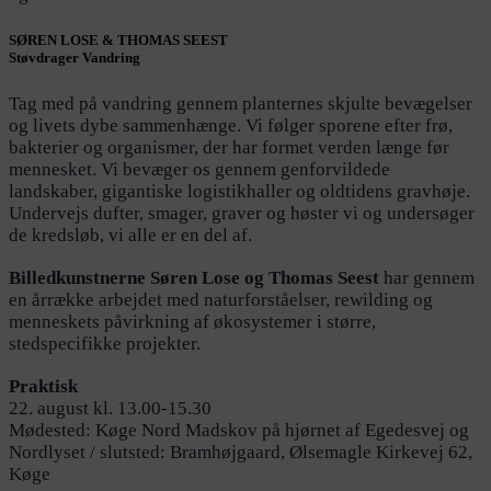
SØREN LOSE & THOMAS SEEST
Støvdrager Vandring
Tag med på vandring gennem planternes skjulte bevægelser
og livets dybe sammenhænge. Vi følger sporene efter frø,
bakterier og organismer, der har formet verden længe før
mennesket. Vi bevæger os gennem genforvildede
landskaber, gigantiske logistikhaller og oldtidens gravhøje.
Undervejs dufter, smager, graver og høster vi og undersøger
de kredsløb, vi alle er en del af.
Billedkunstnerne Søren Lose og Thomas Seest
har gennem
en årrække arbejdet med naturforståelser, rewilding og
menneskets påvirkning af økosystemer i større,
stedspecifikke projekter.
Praktisk
22. august kl. 13.00-15.30
Mødested: Køge Nord Madskov på hjørnet af Egedesvej og
Nordlyset / slutsted: Bramhøjgaard, Ølsemagle Kirkevej 62,
Køge