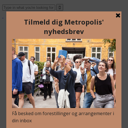
Om Os
Blog
Arkiv
Nyhedsbrev
Kalender
Kontakt
Dansk
Om Os
Blog
Arkiv
Nyhedsbrev
Kalender
Kontakt
Dansk