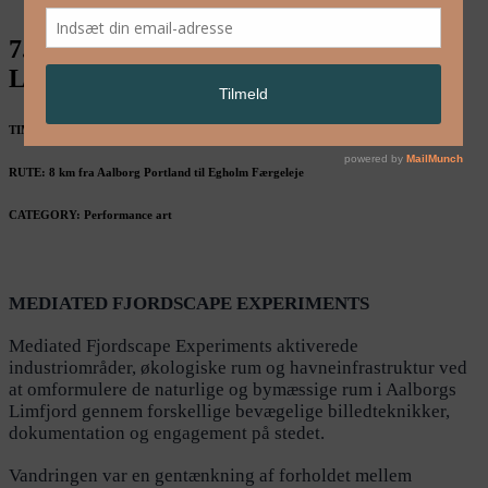
7. juli: Scott William Raby / Walking
Landscapes Aalborg
TIME: 7. juli 10-22
RUTE: 8 km fra Aalborg Portland til Egholm Færgeleje
CATEGORY: Performance art
MEDIATED FJORDSCAPE EXPERIMENTS
Mediated Fjordscape Experiments aktiverede
industriområder, økologiske rum og havneinfrastruktur ved
at omformulere de naturlige og bymæssige rum i Aalborgs
Limfjord gennem forskellige bevægelige billedteknikker,
dokumentation og engagement på stedet.
Vandringen var en gentænkning af forholdet mellem