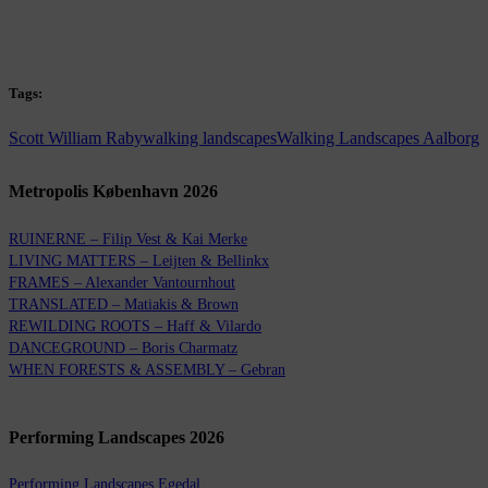
Tags:
Scott William Raby
walking landscapes
Walking Landscapes Aalborg
Metropolis København 2026
RUINERNE – Filip Vest & Kai Merke
LIVING MATTERS – Leijten & Bellinkx
FRAMES – Alexander Vantournhout
TRANSLATED – Matiakis & Brown
REWILDING ROOTS – Haff & Vilardo
DANCEGROUND – Boris Charmatz
WHEN FORESTS & ASSEMBLY – Gebran
Performing Landscapes 2026
Performing Landscapes Egedal