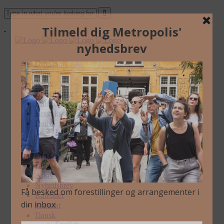
Om Os
Blog
Arkiv
Nyhedsbrev
Kalender
Kontakt
Dansk
English
Om Os
Blog
Arkiv
Nyhedsbrev
Kalender
Kontakt
Dansk