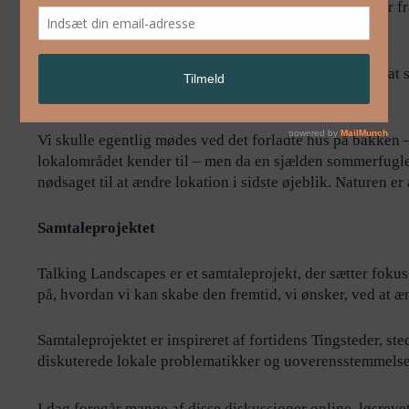
efterladt et totalt forandret naturområde med dybe spor f
hvad? En pløjemark?
Er det i virkeligheden en fantastisk unik mulighed for at
rekreative naturområder for mennesker?
Vi skulle egentlig mødes ved det forladte hus på bakken –
lokalområdet kender til – men da en sjælden sommerfugleart
nødsaget til at ændre lokation i sidste øjeblik. Naturen er a
Samtaleprojektet
Talking Landscapes er et samtaleprojekt, der sætter fokus 
på, hvordan vi kan skabe den fremtid, vi ønsker, ved at æ
Samtaleprojektet er inspireret af fortidens Tingsteder, st
diskuterede lokale problematikker og uoverensstemmelse
I dag foregår mange af disse diskussioner online, løsreve