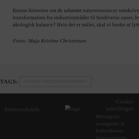
Kunne historien om de udtømte naturressourcer omskrives 
transformation fra industriområder til biodiverse oaser, 
økologisk balance? Hvis det er målet, skal vi huske at lytt
Fotos: Maja Kristine Christensen
TAGS:
TALKING LANDSCAPES AABENRAA
/Cookie-
indstillinger/
#metropoliskbh
Metropolis
arrangeres af
Københavns
Internationale