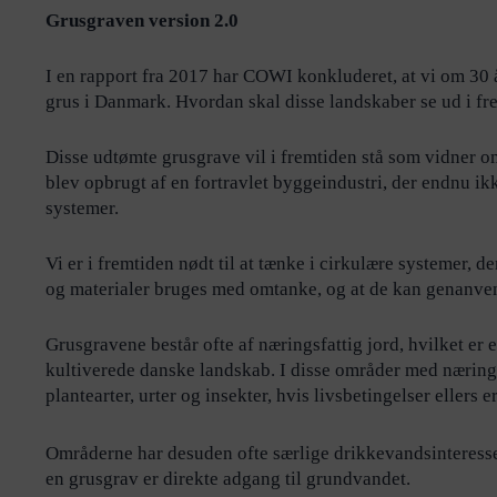
Grusgraven version 2.0
I en rapport fra 2017 har COWI konkluderet, at vi om 30 å
grus i Danmark. Hvordan skal disse landskaber se ud i fr
Disse udtømte grusgrave vil i fremtiden stå som vidner o
blev opbrugt af en fortravlet byggeindustri, der endnu i
systemer.
Vi er i fremtiden nødt til at tænke i cirkulære systemer, d
og materialer bruges med omtanke, og at de kan genanven
Grusgravene består ofte af næringsfattig jord, hvilket e
kultiverede danske landskab. I disse områder med næring
plantearter, urter og insekter, hvis livsbetingelser ellers 
Områderne har desuden ofte særlige drikkevandsinteresser 
en grusgrav er direkte adgang til grundvandet.