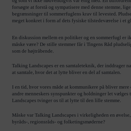
og som vi ikke nødvendigvis var enig med. En udfordren
forsøgte at forstå og sympatisere med denne stemme, lig
begrænsninger til sommerfuglens krav til levested. Pludse
meget konkret i form af dets fysiske tilstedeværelse i et g
En diskussion mellem en politiker og en sommerfugl er ik
måske være? De stille stemmer får i Tingens Råd pludseli
som de højtråbende.
Talking Landscapes er en samtaleteknik, der inddrager nat
at samtale, hvor det at lytte bliver en del af samtalen.
I en tid, hvor vores måde at kommunikere på bliver mere
andre menneskers synspunkter og holdninger let vælges ti
Landscapes tvinger os til at lytte til den lille stemme.
Måske var Talking Landscapes i virkeligheden en øvelse,
byråds-, regionsråds- og folketingsmøderne?