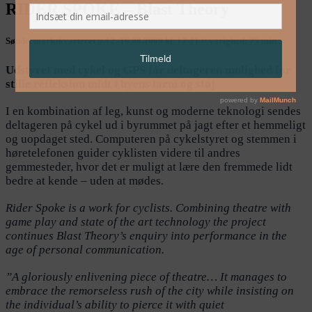
RIDER SPOKE – Blast Theory
Søndermarkskvarteret // 12.-16.08.2009 kl. 17-21 // varighed: 75 min.
Udstyret med cykel og GPS får deltageren mulighed for
stille refleksion midt i byens larm og støj
I en kombination af leg, kunst og moderne teknologi sendes
deltageren på cykel ud i byrummet på jagt efter et hemmeligt
og uopdaget sted. Computeren på cykelstyret og stemmen i
høretelefonen guider cyklisten videre til andres
gemmesteder, hvor det er muligt at lære den fremmede lidt
bedre at kende – uden at mødes.
Rider Spoke is a work for cyclists. Combining theatre with
game play and state of the art technology the project
continues
Blast Theory’s
enquiry into performance in the
age of personal communication.
”A gloriously enlivening piece of theatre… It manages to
embrace the remorseless rush of the city while insisting on
the individual’s ability to pierce it with quiet