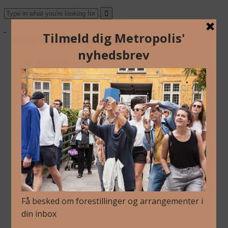
About Us
Archive
Newsletter
Contact
English
Danish
About Us
Archive
Newsletter
Contact
English
Danish