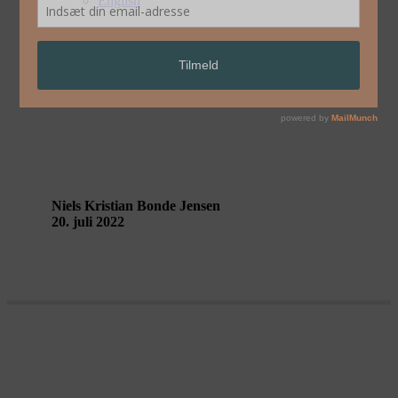
English
En rumlen fra Jordens kerne –
reportage fra Linh Le
Niels Kristian Bonde Jensen
20. juli 2022
Saa er by som borger, saa er by som