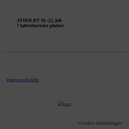
art – af Linh Le
AFHOLDT 16.-22. juli
7 københavnske pladser
#metropoliskbh
/Cookie-indstillinger/