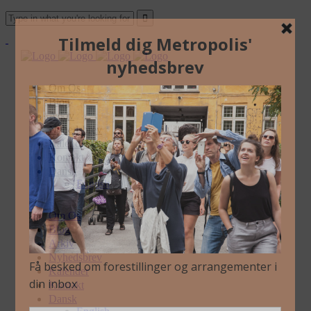
Om Os
Blog
Arkiv
Nyhedsbrev
Kalender
Kontakt
Dansk
English
Om Os
Blog
Arkiv
Nyhedsbrev
Kalender
Kontakt
Dansk