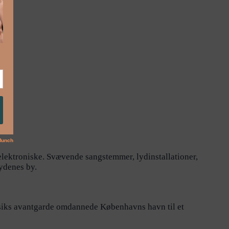
 elektroniske. Svævende sangstemmer, lydinstallationer,
lydenes by.
iks avantgarde omdannede Københavns havn til et