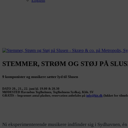
English
STEMMER, STRØM OG STØJ PÅ SLUSEN
9 komponister og musikere sætter lyd til Slusen
DATO 20., 21., 22. juni kl. 19.00 & 20.30
MØDESTED Havnebus Teglholmen, Teglholmens Sydkaj, Kbh. SV
GRATIS – begrænset antal pladser, reservation anbefales på
info@kit.dk
(lukket for tilmeld
Ni eksperimenterende musikere indfinder sig i Sydhavnen, én 