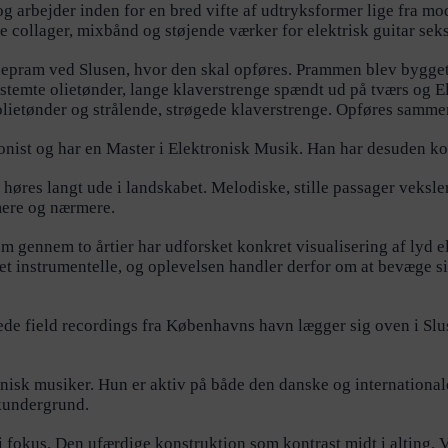
g arbejder inden for en bred vifte af udtryksformer lige fra mo
e collager, mixbånd og støjende værker for elektrisk guitar seks
depram ved Slusen, hvor den skal opføres. Prammen blev bygget
stemte olietønder, lange klaverstrenge spændt ud på tværs og E
e olietønder og strålende, strøgede klaverstrenge. Opføres samm
nist og har en Master i Elektronisk Musik. Han har desuden kom
høres langt ude i landskabet. Melodiske, stille passager veksler 
mere og nærmere.
m gennem to årtier har udforsket konkret visualisering af lyd el
det instrumentelle, og oplevelsen handler derfor om at bevæge 
de field recordings fra Københavns havn lægger sig oven i Slu
onisk musiker. Hun er aktiv på både den danske og international
kundergrund.
i fokus. Den ufærdige konstruktion som kontrast midt i alting. V