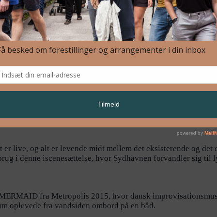
 er live, og alt er levende midt mellem det eksisterende og det
i brug i denne iscenesættelse, hvor Sydhavnen forvandler sig til 
 MERMAID fra Metropolis 2015, hvor dansk improvisationsmus
kum oplevede fra vandsiden ombord på en båd.