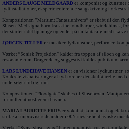
ANDERS LAUGE MELDGAARD
er komponist og kunstner o
lydinstallationer, eksperimenterende sangskrivning i orkestral
Kompositionen ”Maritimt Fantasiunivers” er skabt til den fly
Slusen. Med signalhorn fra skibe, vindharper, windchimes, for
der starter i det hjemlige og ender på en fantasi-ø med skæv
JØRGEN TELLER
er musiker, lydkunstner, performer, kompo
Værket ”Sonisk Projektion” kalder fra toppen af siloen og kan 
resonante rum. Dragende og suggestivt kaldes publikum nær
LARS LUNDEHAVE HANSEN
er en visionær lydkunstner, so
Konkrete visualiseringer af lyd forener det skulpturelle med 
undersøger tid og rum.
Kompositionen “Floodgate” skabes til Slusebroen. Manipulere
formidler atmosfæren i havnen.
MARIA LAURETTE FRIIS
er vokalist, komponist og elektr
stribe af improviserede møder i 00’ernes københavnske musi
Værket ”Syng, sluse, syng” har en gigantisk, rusten jernplade 