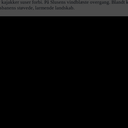
 kajakker suser forbi. På Slusens vindblæste overgang. Bland
ssbanens støvede, larmende landskab.