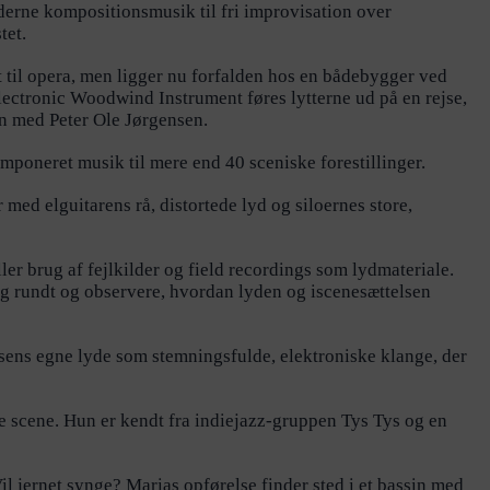
derne kompositionsmusik til fri improvisation over
tet.
 til opera, men ligger nu forfalden hos en bådebygger ved
lectronic Woodwind Instrument føres lytterne ud på en rejse,
en med Peter Ole Jørgensen.
poneret musik til mere end 40 sceniske forestillinger.
med elguitarens rå, distortede lyd og siloernes store,
ler brug af fejlkilder og field recordings som lydmateriale.
sig rundt og observere, hvordan lyden og iscenesættelsen
sens egne lyde som stemningsfulde, elektroniske klange, der
e scene. Hun er kendt fra indiejazz-gruppen Tys Tys og en
il jernet synge? Marias opførelse finder sted i et bassin med