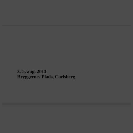
DEAFENING SILENCE – Kumulus
3.-5. aug. 2013
Bryggernes Plads, Carlsberg
DOMINOES – Station House Opera