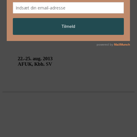
English
VORTEX – Non Nova
22.-25. aug. 2013
AFUK, Kbh. SV
AFTERNOON OF A FOEHN – Non
Nova