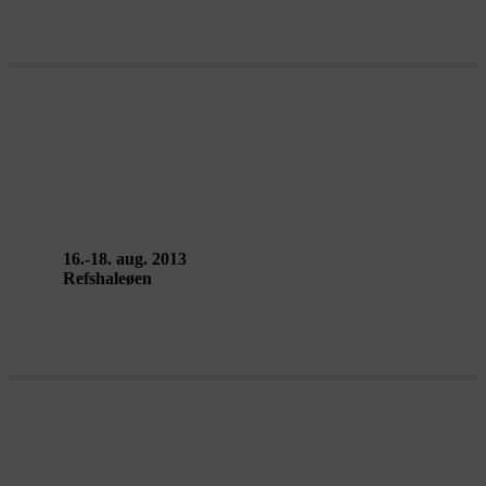
COOPERATZÍA: THE TRAIL – Le
G. Bistaki
16.-18. aug. 2013
Refshaleøen
SATURN II – Karl Van Welden