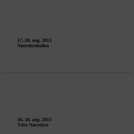
C.A.P.E. – CREW
17.-20. aug. 2013
Nørrebrohallen
LIKE ME – Judith Hofland
16.-18. aug. 2013
Ydre Nørrebro