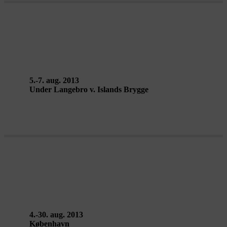
EMPTY STEPS – GLiMT
5.-7. aug. 2013
Under Langebro v. Islands Brygge
AEROPOLIS – Plastique Fantastique
4.-30. aug. 2013
København