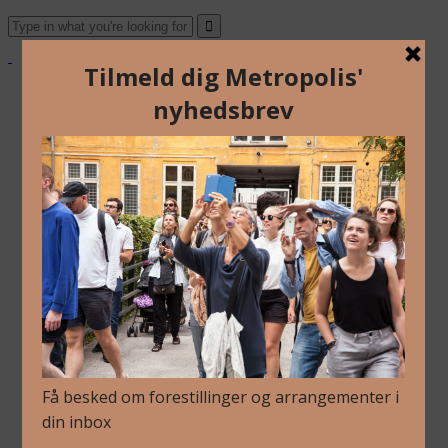
Om Os
Blog
Arkiv
Nyhedsbrev
Kalender
Kontakt
Dansk
English
Om Os
Blog
Arkiv
Nyhedsbrev
Kalender
Kontakt
Dansk