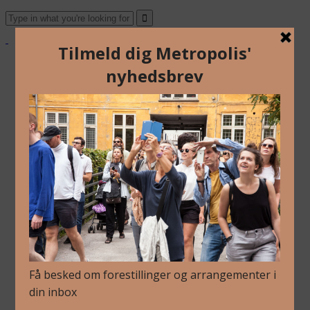
Om Os
Blog
Arkiv
Nyhedsbrev
Kalender
Kontakt
Dansk
English
Om Os
Blog
Arkiv
Nyhedsbrev
Kalender
Kontakt
Dansk