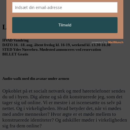
English
LIKE ME – Judith Hofland
HVAD
Vandring
DATO
16. -18. aug. åbent fredag kl. 16-19, weekend kl. 13.30-16.30
STED
Ydre Nørrebro. Mødested annonceres ved reservation
BILLET
Gratis
Audio-walk med din avatar under armen
Opkoblet på et socialt netværk og med høretelefoner sendes
du ud i byen. Dig alene og så dit konstruerede jeg, som det
tager sig ud online. Vi er mestre i at iscenesætte os selv på
nettet. Og i virkeligheden. Hvad betyder det, når vi mødes
med andre mennesker? Hvor ægte er et møde mellem to
konstruerede identiteter? Og adskiller møder i virkeligheden
sig fra dem online?