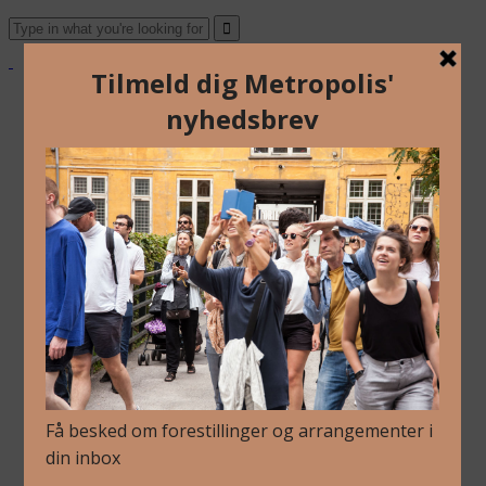
Om Os
Blog
Arkiv
Nyhedsbrev
Kalender
Kontakt
Dansk
Om Os
Blog
Arkiv
Nyhedsbrev
Kalender
Kontakt
Dansk