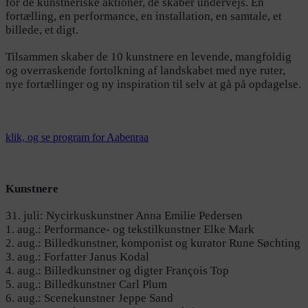
for de kunstneriske aktioner, de skaber undervejs. En
fortælling, en performance, en installation, en samtale, et
billede, et digt.
Tilsammen skaber de 10 kunstnere en levende, mangfoldig
og overraskende fortolkning af landskabet med nye ruter,
nye fortællinger og ny inspiration til selv at gå på opdagelse.
klik, og se program for Aabenraa
Kunstnere
31. juli: Nycirkuskunstner Anna Emilie Pedersen
1. aug.: Performance- og tekstilkunstner Elke Mark
2. aug.: Billedkunstner, komponist og kurator Rune Søchting
3. aug.: Forfatter Janus Kodal
4. aug.: Billedkunstner og digter François Top
5. aug.: Billedkunstner Carl Plum
6. aug.: Scenekunstner Jeppe Sand