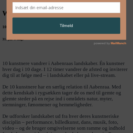
Walking Landscapes Aabenraa
10 vandringer, 10 kunstnere, 10 dage
31. juli-9. aug.
10 kunstnere vandrer i Aabenraas landskaber. Én kunstner
hver dag i 10 dage. I 12 timer vandrer de afsted og inviterer
dig til at følge med – i landskabet eller på live-stream.
De 10 kunstnere har en særlig relation til Aabenraa. Med
dette kendskab i rygsækken tager de os med til gemte og
glemte steder på en rejse ind i områdets natur, myter,
stemninger, fænomener og hemmeligheder.
De udforsker landskabet ud fra hver deres kunstneriske
disciplin – performance, billedkunst, dans, musik, foto,
video – og de bruger omgivelserne som ramme og indhold