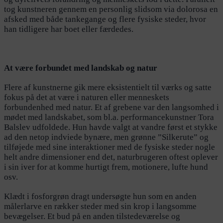
tog kunstneren gennem en personlig slidsom via dolorosa en
afsked med både tankegange og flere fysiske steder, hvor
han tidligere har boet eller færdedes.
At være forbundet med landskab og natur
Flere af kunstnerne gik mere eksistentielt til værks og satte
fokus på det at være i naturen eller menneskets
forbundenhed med natur. Et af grebene var den langsomhed i
mødet med landskabet, som bl.a. performancekunstner Tora
Balslev udfoldede. Hun havde valgt at vandre først et stykke
ad den netop indviede bynære, men grønne ”Silkerute” og
tilføjede med sine interaktioner med de fysiske steder nogle
helt andre dimensioner end det, naturbrugeren oftest oplever
i sin iver for at komme hurtigt frem, motionere, lufte hund
osv.
Klædt i fosforgrøn dragt undersøgte hun som en anden
målerlarve en rækker steder med sin krop i langsomme
bevægelser. Et bud på en anden tilstedeværelse og