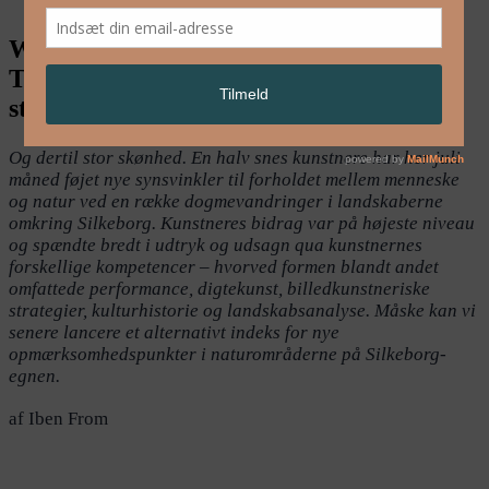
Walking Landscapes Silkeborg:
Tankevækkende synsvinkler og
statements
Og dertil stor skønhed. En halv snes kunstnere har her juli
måned føjet nye synsvinkler til forholdet mellem menneske
og natur ved en række dogmevandringer i landskaberne
omkring Silkeborg. Kunstneres bidrag var på højeste niveau
og spændte bredt i udtryk og udsagn qua kunstnernes
forskellige kompetencer – hvorved formen blandt andet
omfattede performance, digtekunst, billedkunstneriske
strategier, kulturhistorie og landskabsanalyse. Måske kan vi
senere lancere et alternativt indeks for nye
opmærksomhedspunkter i naturområderne på Silkeborg-
egnen.
af Iben From