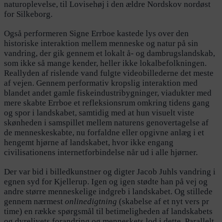
naturoplevelse, til Lovisehøj i den ældre Nordskov nordøst
for Silkeborg.
Også performeren Signe Errboe kastede lys over den
historiske interaktion mellem menneske og natur på sin
vandring, der gik gennem et lokalt å- og dambrugslandskab,
som ikke så mange kender, heller ikke lokalbefolkningen.
Reallyden af rislende vand fulgte videobillederne det meste
af vejen. Gennem performativ kropslig interaktion med
blandet andet gamle fiskeindustribygninger, viadukter med
mere skabte Errboe et refleksionsrum omkring tidens gang
og spor i landskabet, samtidig med at hun visuelt viste
skønheden i samspillet mellem naturens genovertagelse af
de menneskeskabte, nu forfaldne eller opgivne anlæg i et
hengemt hjørne af landskabet, hvor ikke engang
civilisationens internetforbindelse når ud i alle hjørner.
Der var bid i billedkunstner og digter Jacob Juhls vandring i
egnen syd for Kjellerup. Igen og igen stødte han på vej og
andre større menneskelige indgreb i landskabet. Og stillede
gennem nærmest
onlinedigtning
(skabelse af et nyt vers pr
time) en række spørgsmål til betimeligheden af landskabets
og dyrelivets forandring og menneskets lod i dette. Parallelt