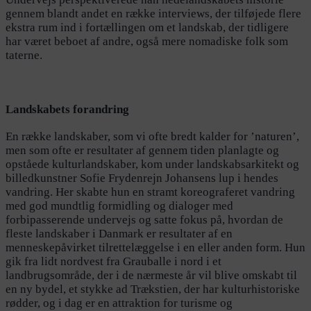
gennem blandt andet en række interviews, der tilføjede flere
ekstra rum ind i fortællingen om et landskab, der tidligere
har været beboet af andre, også mere nomadiske folk som
taterne.
Landskabets forandring
En række landskaber, som vi ofte bredt kalder for ’naturen’,
men som ofte er resultater af gennem tiden planlagte og
opståede kulturlandskaber, kom under landskabsarkitekt og
billedkunstner Sofie Frydenrejn Johansens lup i hendes
vandring. Her skabte hun en stramt koreograferet vandring
med god mundtlig formidling og dialoger med
forbipasserende undervejs og satte fokus på, hvordan de
fleste landskaber i Danmark er resultater af en
menneskepåvirket tilrettelæggelse i en eller anden form. Hun
gik fra lidt nordvest fra Grauballe i nord i et
landbrugsområde, der i de nærmeste år vil blive omskabt til
en ny bydel, et stykke ad Trækstien, der har kulturhistoriske
rødder, og i dag er en attraktion for turisme og