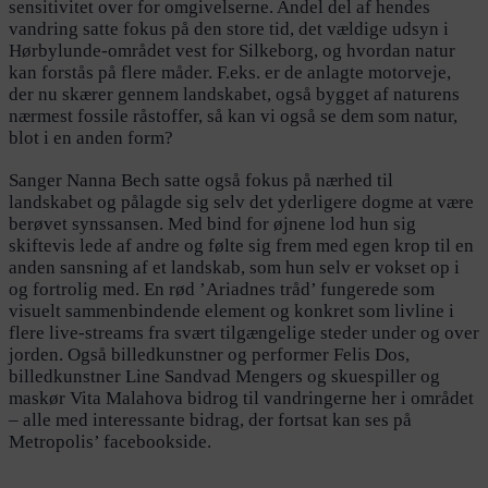
sensitivitet over for omgivelserne. Andel del af hendes
vandring satte fokus på den store tid, det vældige udsyn i
Hørbylunde-området vest for Silkeborg, og hvordan natur
kan forstås på flere måder. F.eks. er de anlagte motorveje,
der nu skærer gennem landskabet, også bygget af naturens
nærmest fossile råstoffer, så kan vi også se dem som natur,
blot i en anden form?
Sanger Nanna Bech satte også fokus på nærhed til
landskabet og pålagde sig selv det yderligere dogme at være
berøvet synssansen. Med bind for øjnene lod hun sig
skiftevis lede af andre og følte sig frem med egen krop til en
anden sansning af et landskab, som hun selv er vokset op i
og fortrolig med. En rød ’Ariadnes tråd’ fungerede som
visuelt sammenbindende element og konkret som livline i
flere live-streams fra svært tilgængelige steder under og over
jorden. Også billedkunstner og performer Felis Dos,
billedkunstner Line Sandvad Mengers og skuespiller og
maskør Vita Malahova bidrog til vandringerne her i området
– alle med interessante bidrag, der fortsat kan ses på
Metropolis’ facebookside.