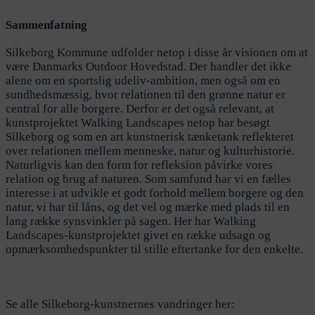
Sammenfatning
Silkeborg Kommune udfolder netop i disse år visionen om at
være Danmarks Outdoor Hovedstad. Der handler det ikke
alene om en sportslig udeliv-ambition, men også om en
sundhedsmæssig, hvor relationen til den grønne natur er
central for alle borgere. Derfor er det også relevant, at
kunstprojektet Walking Landscapes netop har besøgt
Silkeborg og som en art kunstnerisk tænketank reflekteret
over relationen mellem menneske, natur og kulturhistorie.
Naturligvis kan den form for refleksion påvirke vores
relation og brug af naturen. Som samfund har vi en fælles
interesse i at udvikle et godt forhold mellem borgere og den
natur, vi har til låns, og det vel og mærke med plads til en
lang række synsvinkler på sagen. Her har Walking
Landscapes-kunstprojektet givet en række udsagn og
opmærksomhedspunkter til stille eftertanke for den enkelte.
Se alle Silkeborg-kunstnernes vandringer her: