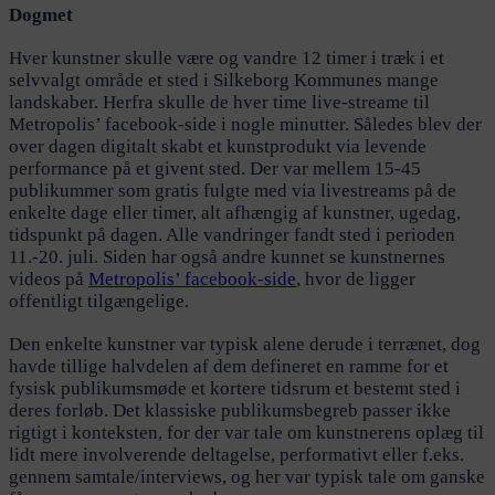
Dogmet
Hver kunstner skulle være og vandre 12 timer i træk i et
selvvalgt område et sted i Silkeborg Kommunes mange
landskaber. Herfra skulle de hver time live-streame til
Metropolis’ facebook-side i nogle minutter. Således blev der
over dagen digitalt skabt et kunstprodukt via levende
performance på et givent sted. Der var mellem 15-45
publikummer som gratis fulgte med via livestreams på de
enkelte dage eller timer, alt afhængig af kunstner, ugedag,
tidspunkt på dagen. Alle vandringer fandt sted i perioden
11.-20. juli. Siden har også andre kunnet se kunstnernes
videos på
Metropolis’ facebook-side
, hvor de ligger
offentligt tilgængelige.
Den enkelte kunstner var typisk alene derude i terrænet, dog
havde tillige halvdelen af dem defineret en ramme for et
fysisk publikumsmøde et kortere tidsrum et bestemt sted i
deres forløb. Det klassiske publikumsbegreb passer ikke
rigtigt i konteksten, for der var tale om kunstnerens oplæg til
lidt mere involverende deltagelse, performativt eller f.eks.
gennem samtale/interviews, og her var typisk tale om ganske