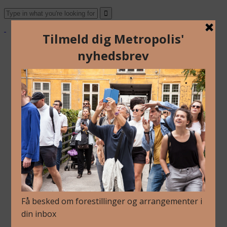
Om Os
Blog
Arkiv
Nyhedsbrev
Kalender
Kontakt
Dansk
Om Os
Blog
Arkiv
Nyhedsbrev
Kalender
Kontakt
Dansk