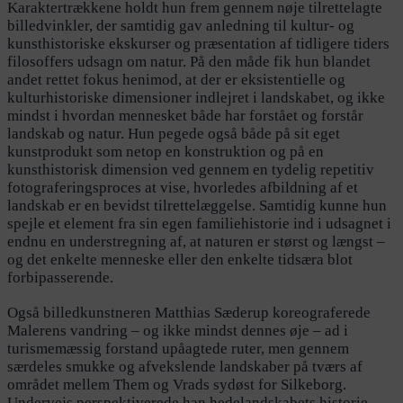
Karaktertrækkene holdt hun frem gennem nøje tilrettelagte
billedvinkler, der samtidig gav anledning til kultur- og
kunsthistoriske ekskurser og præsentation af tidligere tiders
filosoffers udsagn om natur. På den måde fik hun blandet
andet rettet fokus henimod, at der er eksistentielle og
kulturhistoriske dimensioner indlejret i landskabet, og ikke
mindst i hvordan mennesket både har forstået og forstår
landskab og natur. Hun pegede også både på sit eget
kunstprodukt som netop en konstruktion og på en
kunsthistorisk dimension ved gennem en tydelig repetitiv
fotograferingsproces at vise, hvorledes afbildning af et
landskab er en bevidst tilrettelæggelse. Samtidig kunne hun
spejle et element fra sin egen familiehistorie ind i udsagnet i
endnu en understregning af, at naturen er størst og længst –
og det enkelte menneske eller den enkelte tidsæra blot
forbipasserende.
Også billedkunstneren Matthias Sæderup koreograferede
Malerens vandring – og ikke mindst dennes øje – ad i
turismemæssig forstand upåagtede ruter, men gennem
særdeles smukke og afvekslende landskaber på tværs af
området mellem Them og Vrads sydøst for Silkeborg.
Undervejs perspektiverede han hedelandskabets historie