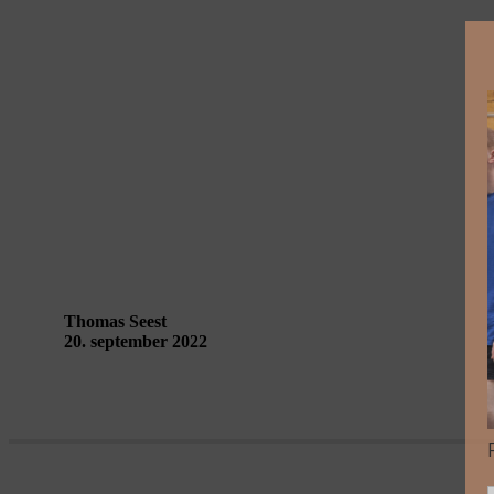
Tingenes Råd i Guldborgsund – Talking Lands
Thomas Seest
20. september 2022