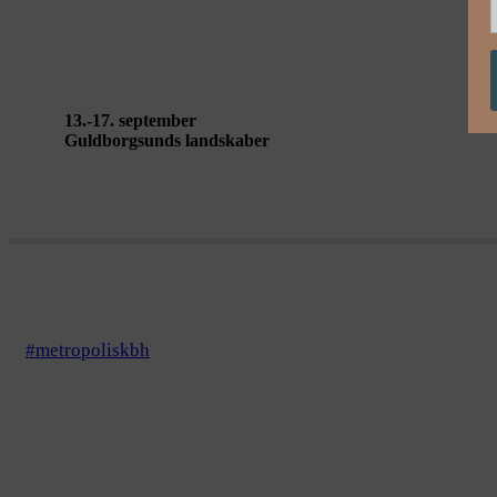
Talking Landscapes Guldborgsund
13.-17. september
Guldborgsunds landskaber
#metropoliskbh