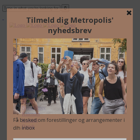
Om Os
Blog
Arkiv
Nyhedsbrev
Kalender
Kontakt
Dansk
Om Os
Blog
Arkiv
Nyhedsbrev
Kalender
Kontakt
Dansk