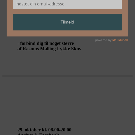
AT VANDRE VILDT
- forbind dig til noget større
af Rasmus Malling Lykke Skov
29. oktober: Rasmus Malling Lykke
Skov / Walking Landscapes Aarhus
29. oktober kl. 08.00-20.00