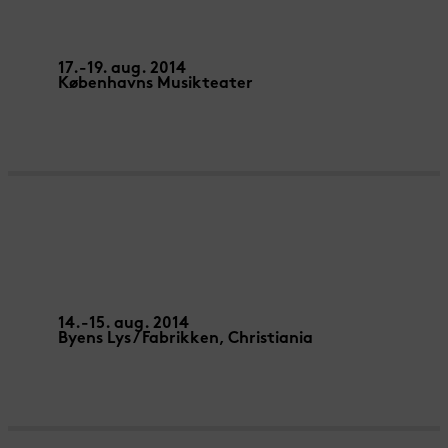
CORDES – Alexis Rouvre
17.-19. aug. 2014
Københavns Musikteater
LA POÈME – Jeanne Mordoj
14.-15. aug. 2014
Byens Lys / Fabrikken, Christiania