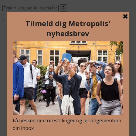
Om Os
Blog
Arkiv
Nyhedsbrev
Kalender
Kontakt
Dansk
Om Os
Blog
Arkiv
Nyhedsbrev
Kalender
Kontakt
Dansk