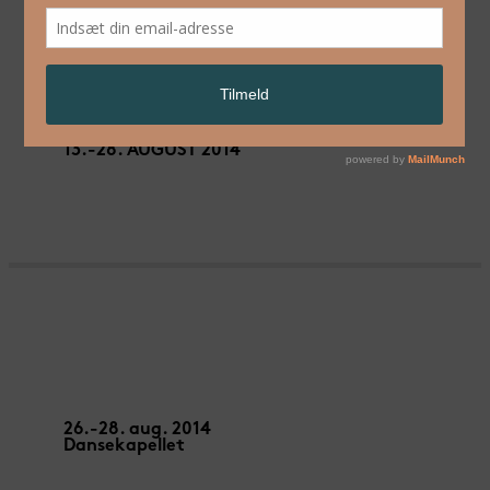
NY CIRKUS 2014
13.-28. AUGUST 2014
CLOCKWORK – Sisters
26.-28. aug. 2014
Dansekapellet