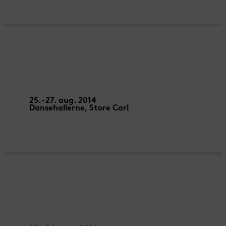
OKTOBRE – OKTOBRE
25.-27. aug. 2014
Dansehallerne, Store Carl
MIETTES – Rémi Luchez