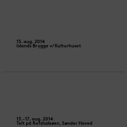
MISS DOLLY – Marcel Et Ses Drôles
De Femmes
13. aug. 2014
Islands Brygge v/ Kulturhuset
FOR BETTER OR FOR WORSE –
Cirque Aïtal
13.-17. aug. 2014
Telt på Refshaleøen, Sønder Hoved