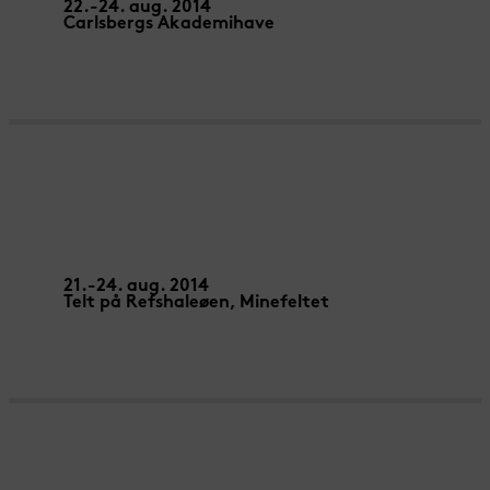
22.-24. aug. 2014
Carlsbergs Akademihave
RISQUE ZÉRO – Galapiat
21.-24. aug. 2014
Telt på Refshaleøen, Minefeltet