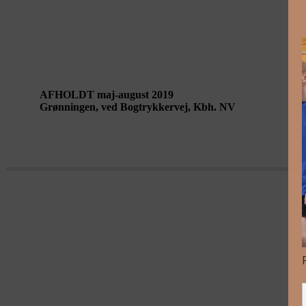
METROPOLIS PÅ GRØNNINGEN NV – Karoline H
AFHOLDT maj-august 2019
Grønningen, ved Bogtrykkervej, Kbh. NV
Metropolis i børnehøjde: Det er sjovere at lege 