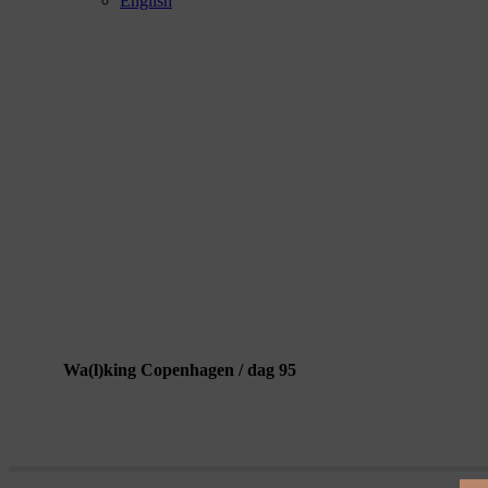
English
5. aug.: Karoline H. Larsen
Wa(l)king Copenhagen / dag 95