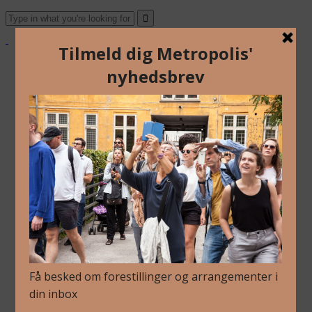
Om Os
Blog
Arkiv
Nyhedsbrev
Kalender
Kontakt
Dansk
Om Os
Blog
Arkiv
Nyhedsbrev
Kalender
Kontakt
Dansk