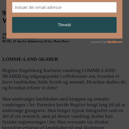
9. sept.: Regitze Engelsborg Karlsen /
Walking Landscapes Roskilde
TID: 9. sept. kl. 06.00-18.00
KATEGORI: Billedkunst
RUTE: 21 km fra Industrivej til Sct. Hans Have
LOMME-LAND-SKABER
Regitze Engelsborg Karlsens vandring LOMME-LAND-
SKABER tog udgangspunkt i refleksioner om, hvordan vi
laver landskaber, både fysisk og mentalt. Hvordan skabes de,
og hvordan erfarer vi dem?
Hun undersøgte landskabet med kroppen og omsatte
vandringen i ler. Forinden havde Regitze brugt lang tid på at
undersøge grusgrave. Hun bruger typisk fotografiet som en
del af sin research, men på denne vandring skabte hun
fysiske registreringer i ler. Hun oversatte sin direkte
kropslige erfaring af landskabet til små skulpturer.