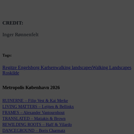
CREDIT:
Inger Rønnenfelt
Tags:
Regitze Engelsborg Karlsen
walking landscapes
Walking Landscapes
Roskilde
Metropolis København 2026
RUINERNE – Filip Vest & Kai Merke
LIVING MATTERS – Leijten & Bellinkx
FRAMES – Alexander Vantournhout
TRANSLATED – Matiakis & Brown
REWILDING ROOTS – Haff & Vilardo
DANCEGROUND – Boris Charmatz