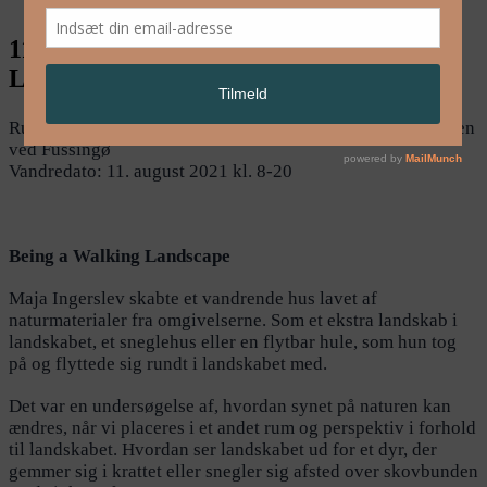
11. aug.: Maja Ingerslev / Walking
Landscapes Randers
Rute: 15 km fra Gammelhaven ved Fussing Sø til borgruinen
ved Fussingø
Vandredato: 11. august 2021 kl. 8-20
Being a Walking Landscape
Maja Ingerslev skabte et vandrende hus lavet af
naturmaterialer fra omgivelserne. Som et ekstra landskab i
landskabet, et sneglehus eller en flytbar hule, som hun tog
på og flyttede sig rundt i landskabet med.
Det var en undersøgelse af, hvordan synet på naturen kan
ændres, når vi placeres i et andet rum og perspektiv i forhold
til landskabet. Hvordan ser landskabet ud for et dyr, der
gemmer sig i krattet eller snegler sig afsted over skovbunden