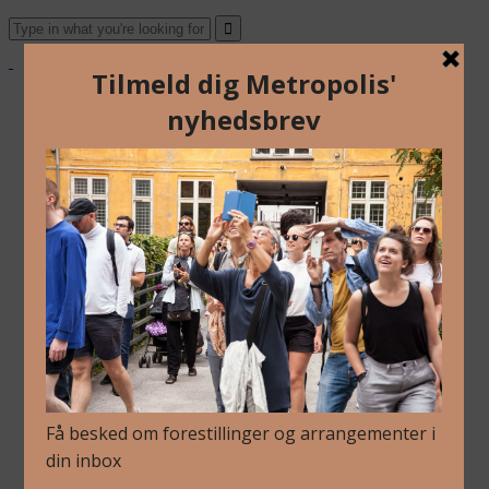
Om Os
Blog
Arkiv
Nyhedsbrev
Kalender
Kontakt
Dansk
Om Os
Blog
Arkiv
Nyhedsbrev
Kalender
Kontakt
Dansk