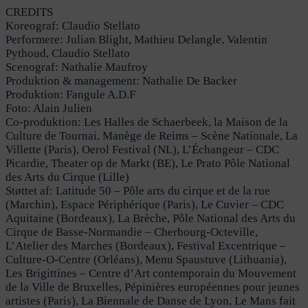
CREDITS
Koreograf: Claudio Stellato
Performere: Julian Blight, Mathieu Delangle, Valentin
Pythoud, Claudio Stellato
Scenograf: Nathalie Maufroy
Produktion & management: Nathalie De Backer
Produktion: Fangule A.D.F
Foto: Alain Julien
Co-produktion: Les Halles de Schaerbeek, la Maison de la
Culture de Tournai, Manège de Reims – Scène Nationale, La
Villette (Paris), Oerol Festival (NL), L’Échangeur – CDC
Picardie, Theater op de Markt (BE), Le Prato Pôle National
des Arts du Cirque (Lille)
Støttet af: Latitude 50 – Pôle arts du cirque et de la rue
(Marchin), Espace Périphérique (Paris), Le Cuvier – CDC
Aquitaine (Bordeaux), La Brèche, Pôle National des Arts du
Cirque de Basse-Normandie – Cherbourg-Octeville,
L’Atelier des Marches (Bordeaux), Festival Excentrique –
Culture-O-Centre (Orléans), Menu Spaustuve (Lithuania),
Les Brigittines – Centre d’Art contemporain du Mouvement
de la Ville de Bruxelles, Pépinières européennes pour jeunes
artistes (Paris), La Biennale de Danse de Lyon, Le Mans fait