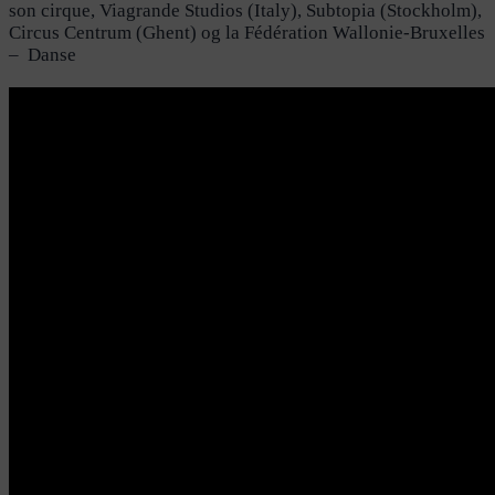
son cirque, Viagrande Studios (Italy), Subtopia (Stockholm),
Circus Centrum (Ghent) og la Fédération Wallonie-Bruxelles
– Danse