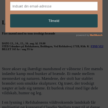
English
LA COSA – Claudio Stellato
Fire mænd mod to tons trodsigt brænde
DATO
13., 14., 15., 16. aug. kl. 19.00
STED
Udendørs på Refshaleøen, Beddingen, Ved Refshalevej 171B, Kbh. K
|
FIND VEJ
BILLET
165 kr / ung 95 kr
Store økser og ihærdigt mandsmod er våbnene i fire mænds
indædte kamp mod bunker af brænde. Et møde mellem
mennesket og naturen. Mændene, der stolt har stablet
brændet som smukke skulpturer. Og træet, der trodsigt
nægter at lade sig tæmme. Et burlesk ritual med lige dele
vildskab, humor og leg.
I en lysning i Refshaleøens vildtvoksende landskab får
multiartist og koreograf Claudio Stellato træet til at danse.