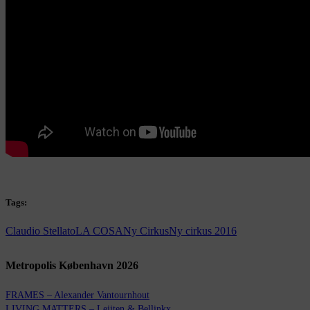
Tags:
Claudio Stellato
LA COSA
Ny Cirkus
Ny cirkus 2016
Metropolis København 2026
FRAMES – Alexander Vantournhout
LIVING MATTERS – Leijten & Bellinkx