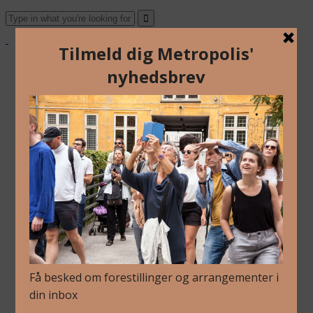
Om Os
Blog
Arkiv
Nyhedsbrev
Kalender
Kontakt
Dansk
English
Om Os
Blog
Arkiv
Nyhedsbrev
Kalender
Kontakt
Dansk