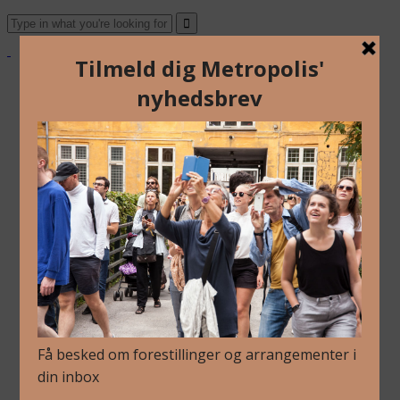
Om Os
Blog
Arkiv
Nyhedsbrev
Kalender
Kontakt
Dansk
Om Os
Blog
Arkiv
Nyhedsbrev
Kalender
Kontakt
Dansk