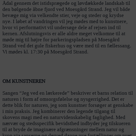
Ådal gennem det istidsprægede og løvdækkede landskab til
den bølgende åbne fjord ved Moesgård Strand. Jeg vil både
bevæge mig via velkendte stier, veje og steder og krydse
nye. I løbet af vandringen vil jeg mødes med to kunstnere,
hvor vi performativt vil undersøge dele af rejsen ind til
kernen. Afslutningsvis er alle aldre meget velkomne til at
møde mig til højre for parkeringspladsen på Moesgård
Strand ved det gule fiskerhus og være med til en fællessang.
Vi mødes kl. 17:30 på Moesgård Strand.
OM KUNSTNEREN
Sangen “Jeg ved en lærkerede” beskriver et barns relation til
naturen i form af omsorgsfølelse og nysgerrighed. Det er
dette blik for naturen, jeg som kunstner forsøger at genskabe
i min praksis. Jeg kombinerer den legende tilgang til
skovens magi med en naturvidenskabelig faglighed. Med
nærvær og stedsspecifik bevidsthed indbyder jeg tilskueren
til at bryde de imaginære afgrænsninger mellem natur og
krop via sanserne og derved danne nye fortællinger om nuet