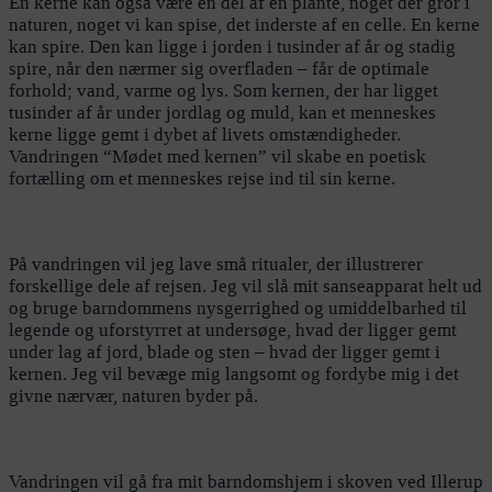
En kerne kan også være en del af en plante, noget der gror i
naturen, noget vi kan spise, det inderste af en celle. En kerne
kan spire. Den kan ligge i jorden i tusinder af år og stadig
spire, når den nærmer sig overfladen – får de optimale
forhold; vand, varme og lys. Som kernen, der har ligget
tusinder af år under jordlag og muld, kan et menneskes
kerne ligge gemt i dybet af livets omstændigheder.
Vandringen “Mødet med kernen” vil skabe en poetisk
fortælling om et menneskes rejse ind til sin kerne.
På vandringen vil jeg lave små ritualer, der illustrerer
forskellige dele af rejsen. Jeg vil slå mit sanseapparat helt ud
og bruge barndommens nysgerrighed og umiddelbarhed til
legende og uforstyrret at undersøge, hvad der ligger gemt
under lag af jord, blade og sten – hvad der ligger gemt i
kernen. Jeg vil bevæge mig langsomt og fordybe mig i det
givne nærvær, naturen byder på.
Vandringen vil gå fra mit barndomshjem i skoven ved Illerup