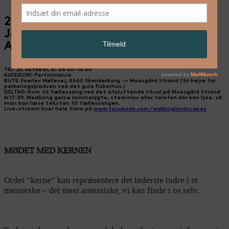
25. oktober: Kamilla Askholm
Jørgensen / Walking Landscapes
Aarhus
TID: 25. oktober, kl. 06.00–18.00
KATEGORI: Performance
RUTE: Foerlev Møllevej, 8660 Skanderborg -> Moesgård Strand (til højre for
parkeringspladsen ved det gule Fiskerhus.)
DELTAG: Kom til fællessang ved det afsluttende ritual på Moesgård Strand
kl 17:30. Medbring gerne lommelygte, stearinlys eller telefon der kan lyse, så
man kan læse teksten til fællessangen.
Live-stream hver hele time på
www.facebook.com/walkinglandscapes
MØDET MED KERNEN
Ordet “kerne” kan repræsentere det inderste indre i et
menneske – det mest autentiske, vi kan finde i os selv.