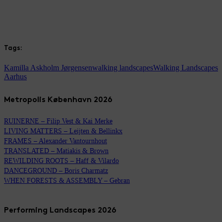
Tags:
Kamilla Askholm Jørgensen
walking landscapes
Walking Landscapes
Aarhus
Metropolis København 2026
RUINERNE – Filip Vest & Kai Merke
LIVING MATTERS – Leijten & Bellinkx
FRAMES – Alexander Vantournhout
TRANSLATED – Matiakis & Brown
REWILDING ROOTS – Haff & Vilardo
DANCEGROUND – Boris Charmatz
WHEN FORESTS & ASSEMBLY – Gebran
Performing Landscapes 2026