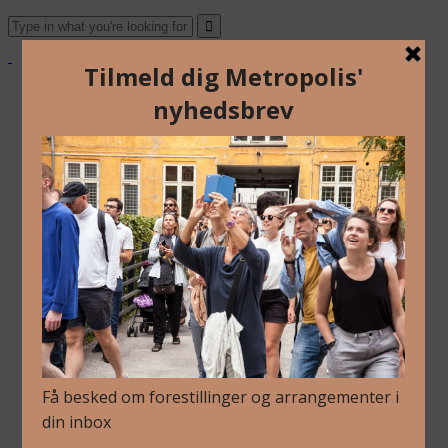
Om Os
Blog
Arkiv
Nyhedsbrev
Kalender
Kontakt
Dansk
English
Om Os
Blog
Arkiv
Nyhedsbrev
Kalender
Kontakt
Dansk