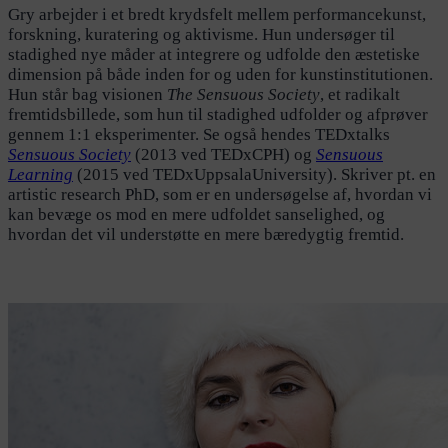
Gry arbejder i et bredt krydsfelt mellem performancekunst,
forskning, kuratering og aktivisme. Hun undersøger til
stadighed nye måder at integrere og udfolde den æstetiske
dimension på både inden for og uden for kunstinstitutionen.
Hun står bag visionen
The Sensuous Society
, et radikalt
fremtidsbillede, som hun til stadighed udfolder og afprøver
gennem 1:1 eksperimenter. Se også hendes TEDxtalks
Sensuous Society
(2013 ved TEDxCPH) og
Sensuous
Learning
(2015 ved TEDxUppsalaUniversity). Skriver pt. en
artistic research PhD, som er en undersøgelse af, hvordan vi
kan bevæge os mod en mere udfoldet sanselighed, og
hvordan det vil understøtte en mere bæredygtig fremtid.