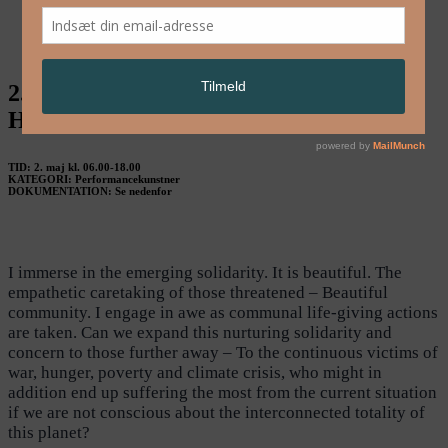
English
2. maj: Gry Worre Hallberg / Sisters
Hope
TID: 2. maj kl. 06.00-18.00
KATEGORI: Performancekunstner
DOKUMENTATION: Se nedenfor
I immerse in the emerging solidarity. It is beautiful. The
empathetic caretaking of those threatened – Beautiful
community. I engage in awe as communal life-giving actions
are taken. Can we expand this nurturing solidarity and
concern to those further away – To the continuous victims of
war, hunger, poverty and climate crisis, who might in
addition end up suffering the most from the current situation
if we are not conscious about the interconnected totality of
this planet?