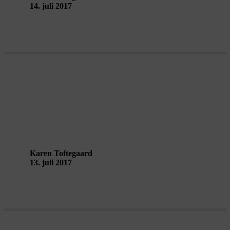
14. juli 2017
Reckless conversation about smashing
up chairs
Karen Toftegaard
13. juli 2017