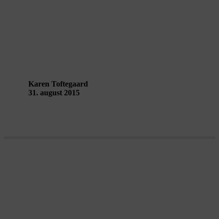
Forandring fryder – eller behøver jeg
at blive forandret som menneske?
Karen Toftegaard
31. august 2015
Demokrati vendt på vrangen