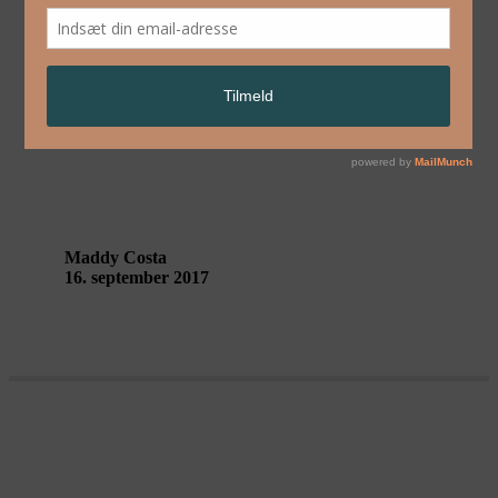
English
From both sides – an In Situ blog
post
Maddy Costa
16. september 2017
Den dag virkeligheden gloede tilbage