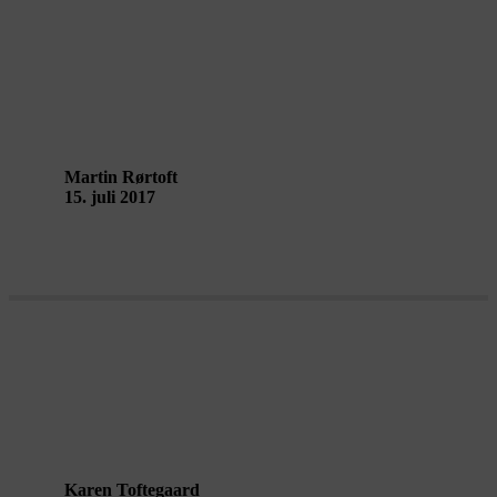
En værdig stoledød
Martin Rørtoft
15. juli 2017
Tape Riot – set med Arkitektens øjne
Karen Toftegaard