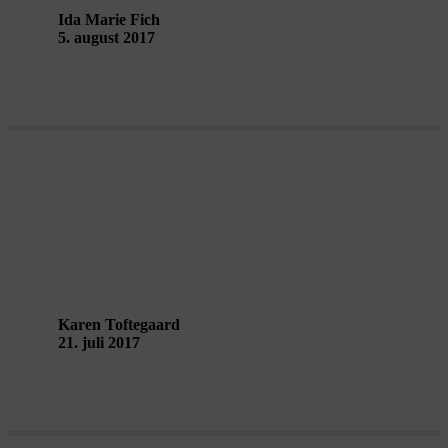
Ida Marie Fich
5. august 2017
Hvad jeg taler om, når jeg taler om at
gå – Bodies in urban spaces
Karen Toftegaard
21. juli 2017