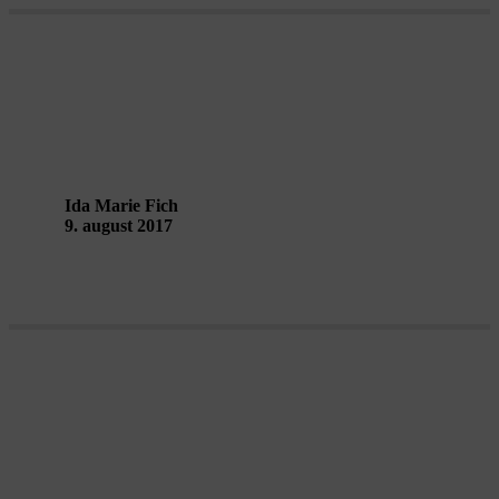
Hvad sker der uden for boksen?
Ida Marie Fich
9. august 2017
Når vi overgiver os til 150 stykker træ