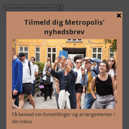
Om Os
Blog
Arkiv
Nyhedsbrev
Kalender
Kontakt
Dansk
English
Om Os
Blog
Arkiv
Nyhedsbrev
Kalender
Kontakt
Dansk