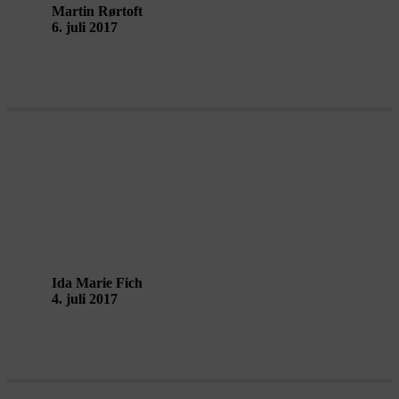
Martin Rørtoft
6. juli 2017
100% Fremmed? samler os om byens
skjulte historier
Ida Marie Fich
4. juli 2017