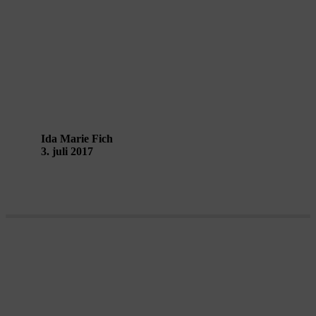
Man kan ikke se scenen. Fordi man
er med på scenen – Interview med
Trevor Davies
Ida Marie Fich
3. juli 2017
Når arkitektur bliver til lyd