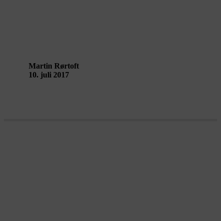
Kropsligt stof til eftertanke
Martin Rørtoft
10. juli 2017
Arkitekter er koreografer af byens
rum – interview med Anna Anderegg,
Asphalt Piloten