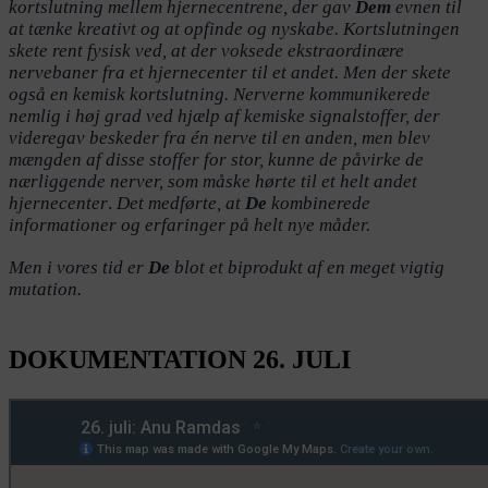
kortslutning mellem hjerne
centrene
,
der gav
Dem
evnen
til
at
tænke kreativt og at opfinde og nyskabe.
Kortslutningen
ske
te
rent fysisk ved, at der vokse
de
ekstraordinære
nervebaner fra et hjernecenter til et andet. Men
der skete
også
en kemisk kortslutning. Nerverne kommunikere
de
nemlig i høj grad ved hjælp af kemiske signalstoffer, der
videregav
besked
er
fra én nerve til
en anden
,
men
blev
mængden af disse stoffer for stor,
kunne
de påvirke
de
nærliggende nerver, som måske hør
te
til et helt andet
hjernecenter
.
Det
medfør
te
, at
De
kombinere
de
informationer og erfaringer på helt nye måder.
Men i vores tid er
De
blot et biprodukt af en meget vigtig
mutation.
DOKUMENTATION 26. JULI