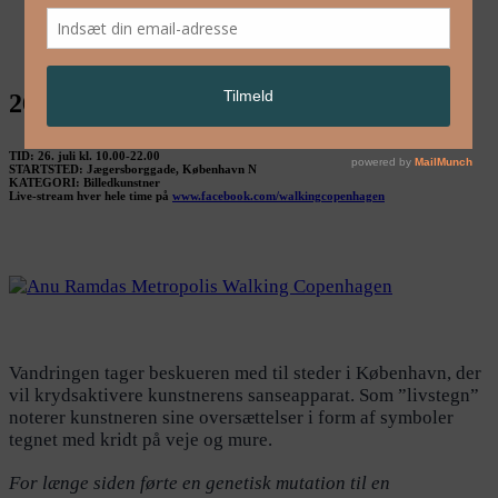
English
26. juli: Anu Ramdas
TID: 26. juli kl. 10.00-22.00
STARTSTED: Jægersborggade, København N
KATEGORI: Billedkunstner
Live-stream hver hele time på
www.facebook.com/walkingcopenhagen
Vandringen tager beskueren med til steder i København, der
vil krydsaktivere kunstnerens sanseapparat. Som ”livstegn”
noterer kunstneren sine oversættelser i form af symboler
tegnet med kridt på veje og mure.
For længe siden førte en
genetisk mutation til
en