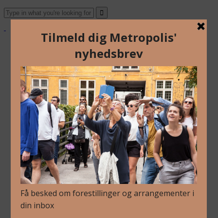
Om Os
Blog
Arkiv
Nyhedsbrev
Kalender
Kontakt
Dansk
English
Om Os
Blog
Arkiv
Nyhedsbrev
Kalender
Kontakt
Dansk