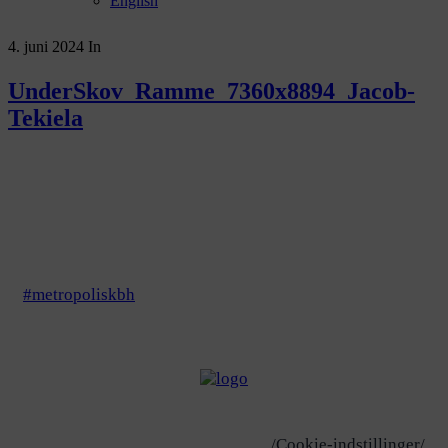
English
4. juni 2024
In
UnderSkov_Ramme_7360x8894_Jacob-
Tekiela
#metropoliskbh
/Cookie-indstillinger/