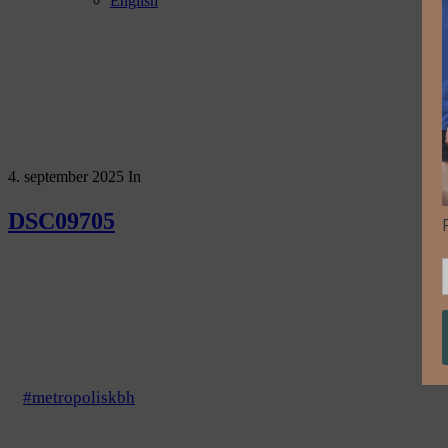
English
4. september 2025
In
DSC09705
#metropoliskbh