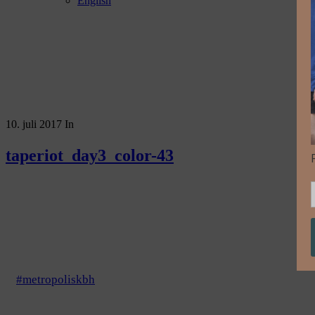
English
10. juli 2017
In
taperiot_day3_color-43
#metropoliskbh