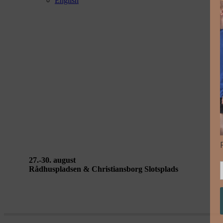
English
YOU MAY REST af hello!earth
27.-30. august
Rådhuspladsen & Christiansborg Slotsplads