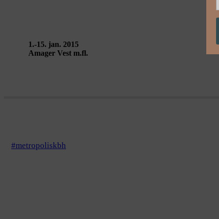
100% KØBENHAVN – Udstillingen
1.-15. jan. 2015
Amager Vest m.fl.
#metropoliskbh