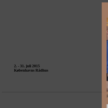
100% KØBENHAVN – Rådhuset
2. - 31. juli 2015
Københavns Rådhus