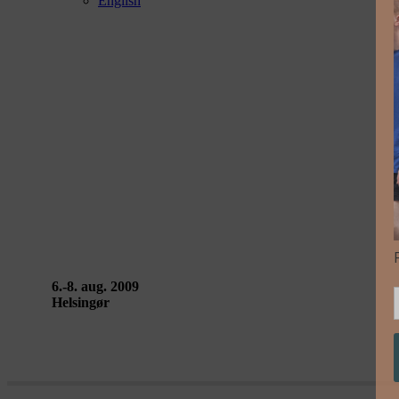
English
THE ORACLE’S BOAT – Signa
6.-8. aug. 2009
Helsingør