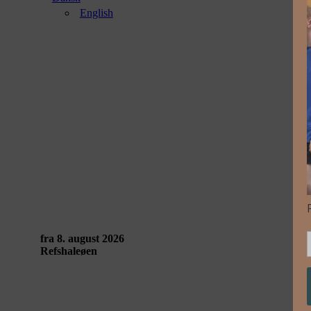
English
LIVING MATTERS af Sjoerd Leijten & Johann
fra 8. august 2026
Refshaleøen