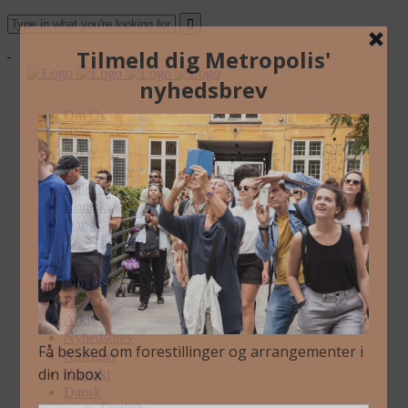
Om Os
Blog
Arkiv
Nyhedsbrev
Kalender
Kontakt
Dansk
English
Om Os
Blog
Arkiv
Nyhedsbrev
Kalender
Kontakt
Dansk