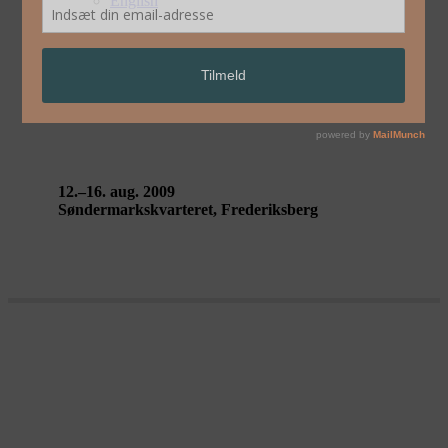
English
RIDER SPOKE – Blast Theory
12.–16. aug. 2009
Søndermarkskvarteret, Frederiksberg
RIDER SPOKE – Blast Theory