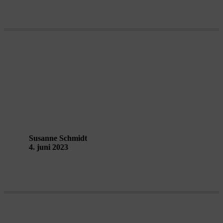
Fuldmåne-samtale Søren Lose –
Performing Landscapes
Guldborgsund
Susanne Schmidt
4. juni 2023