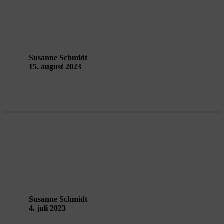
Stockter – Performing Landscapes
Guldborgsund
Susanne Schmidt
15. august 2023
Fuldmånesamtale med Thomas Seest
Susanne Schmidt
4. juli 2023