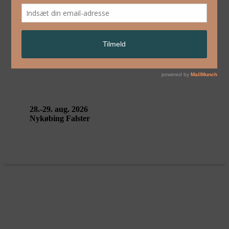
English
Performing Landscapes
Guldborgsund
28.-29. aug. 2026
Nykøbing Falster
Performing Landscapes
Guldborgsund