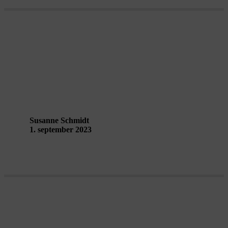
At åbne stedet og bevidstheden –
Performing Landscapes
Guldborgsund
Susanne Schmidt
1. september 2023
Fuldmåne-samtale med Hartmut