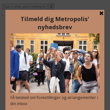
Om Os
Blog
Arkiv
Nyhedsbrev
Kalender
Kontakt
Dansk
English
Om Os
Blog
Arkiv
Nyhedsbrev
Kalender
Kontakt
Dansk