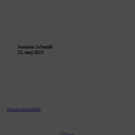
Fuldmånesamtale med Stina Strange
Thue – Performing Landscapes
Guldborgsund
Susanne Schmidt
25. maj 2023
#metropoliskbh