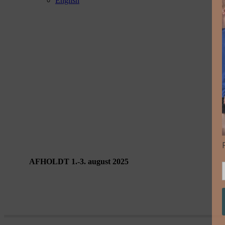
English
Performing Landscapes Gribskov
AFHOLDT 1.-3. august 2025