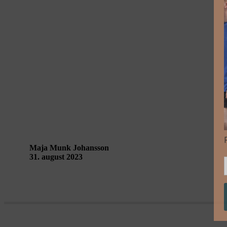
Lyt til Aarhus’ stemme – refleksioner fra Perf
Maja Munk Johansson
31. august 2023