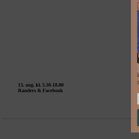
13. aug.: Lise Skou / Walking Landscapes Ran
13. aug. kl. 5.30-18.00
Randers & Facebook