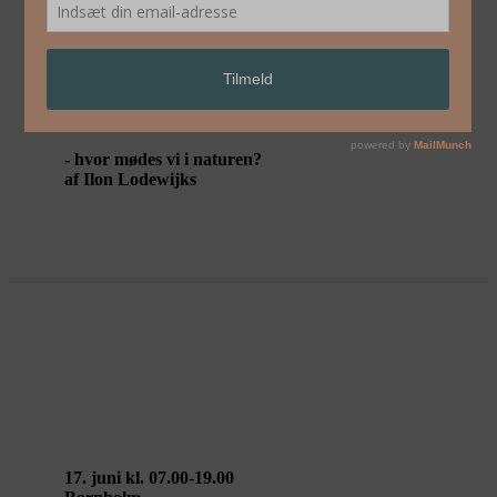
MØDESTEDER I DET FRI
- hvor mødes vi i naturen?
af Ilon Lodewijks
17. juni: Ilon Lodewijks / Walking
Landscapes Bornholm
17. juni kl. 07.00-19.00