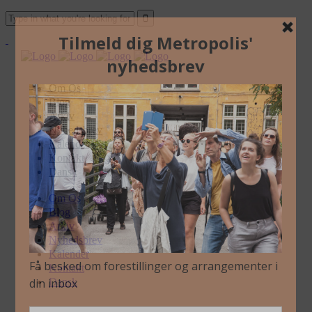
Om Os
Blog
Arkiv
Nyhedsbrev
Kalender
Kontakt
Dansk
Om Os
Blog
Arkiv
Nyhedsbrev
Kalender
Kontakt
Dansk