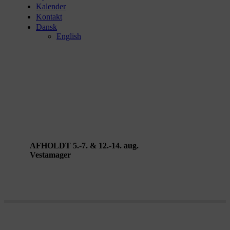
Kalender
Kontakt
Dansk
English
Back to the Sea – af Lisa Brüning &
Alfio Bonanno
AFHOLDT 5.-7. & 12.-14. aug.
Vestamager